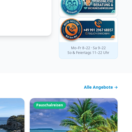
Mo–Fr 8–22 · Sa 9–22
So & Feiertags 11–22 Uhr
Alle Angebote →
Pauschalreisen