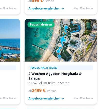
599 €
ab
/ Person
Angebote vergleichen →
er 80 Anbieter
über 80 Anbieter
Pauschalreisen
PAUSCHALREISEN
2 Wochen Ägypten Hurghada &
Safaga
2 Erw. - All Inclusive - 5 Sterne
2499 €
ab
/ Person
Angebote vergleichen →
er 80 Anbieter
über 80 Anbieter