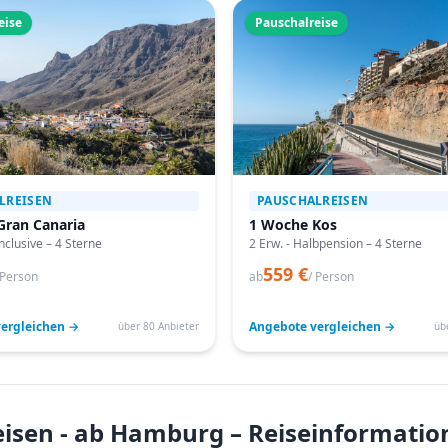
eise
Pauschalreise
LREISEN
PAUSCHALREISEN
Gran Canaria
1 Woche Kos
Inclusive – 4 Sterne
2 Erw. - Halbpension – 4 Sterne
559 €
 Person
ab
/ Person
ergleichen →
Angebote vergleichen →
über 80 Anbieter
üb
eisen - ab Hamburg – Reiseinformati