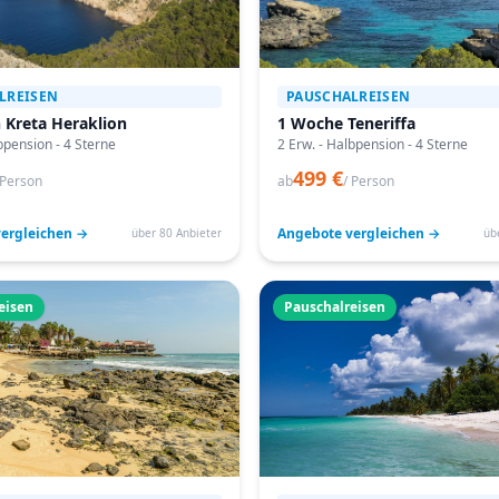
LREISEN
PAUSCHALREISEN
 Kreta Heraklion
1 Woche Teneriffa
bpension - 4 Sterne
2 Erw. - Halbpension - 4 Sterne
499 €
 Person
ab
/ Person
ergleichen →
Angebote vergleichen →
über 80 Anbieter
üb
eisen
Pauschalreisen