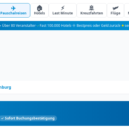
✈️
🏠
⚡
🚢
🛩️
Pauschalreisen
Hotels
Last Minute
Kreuzfahrten
Flüge
️ Über 80 Veranstalter
·
✓
Fast 100.000 Hotels
·
🌞 Bestpreis oder Geld zurück
·
★
se
mburg
✓ Sofort Buchungsbestätigung