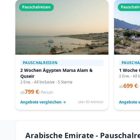
Pauschalreisen
Pauschalr
PAUSCHALREISEN
PAUSCHA
2 Wochen Ägypten Marsa Alam &
1 Woche 
Quseir
2 Erw. - All 
2 Erw. - All Inclusive - 5 Sterne
699 €
ab
/
799 €
ab
/ Person
Angebote vergleichen →
Angebote v
über 80 Anbieter
Arabische Emirate - Pauschalr