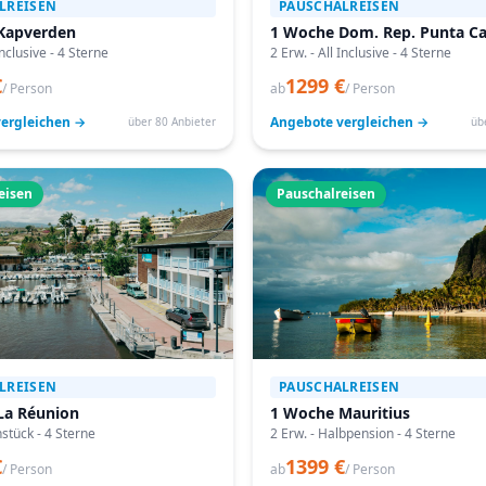
LREISEN
PAUSCHALREISEN
Kapverden
1 Woche Dom. Rep. Punta C
Inclusive - 4 Sterne
2 Erw. - All Inclusive - 4 Sterne
€
1299 €
/ Person
ab
/ Person
ergleichen →
Angebote vergleichen →
über 80 Anbieter
üb
eisen
Pauschalreisen
LREISEN
PAUSCHALREISEN
La Réunion
1 Woche Mauritius
hstück - 4 Sterne
2 Erw. - Halbpension - 4 Sterne
€
1399 €
/ Person
ab
/ Person