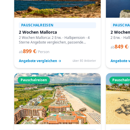
PAUSCHALREISEN
PAUSCHA
2 Wochen Mallorca
2 Wochen
2 Wochen Mallorca: 2 Erw. - Halbpension - 4
2 Erw. - Hal
Sterne Angebote vergleichen, passende
849 €
Termine prüfen und mit Bestpreis-Garantie
ab
/
899 €
buchen.
ab
/ Person
Angebote vergleichen →
Angebote v
über 80 Anbieter
Pauschalreisen
Pauschalr