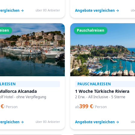
ergleichen →
Angebote vergleichen →
über 80 Anbieter
üb
eisen
Pauschalreisen
LREISEN
PAUSCHALREISEN
Mallorca Alcanada
1 Woche Türkische Riviera
lf Hotel - ohne Verpflegung
2 Erw. - All Inclusive - 5 Sterne
 €
399 €
/ Person
ab
/ Person
ergleichen →
Angebote vergleichen →
über 80 Anbieter
üb