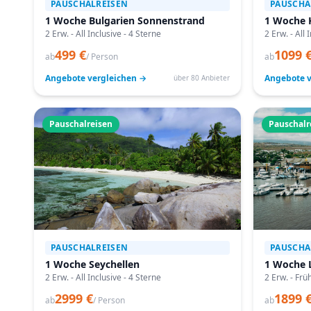
PAUSCHALREISEN
PAUSCHA
1 Woche Bulgarien Sonnenstrand
1 Woche 
2 Erw. - All Inclusive - 4 Sterne
2 Erw. - All 
499 €
1099 
ab
/ Person
ab
Angebote vergleichen →
Angebote v
über 80 Anbieter
Pauschalreisen
Pauschalr
PAUSCHALREISEN
PAUSCHA
1 Woche Seychellen
1 Woche 
2 Erw. - All Inclusive - 4 Sterne
2 Erw. - Frü
2999 €
1899 
ab
/ Person
ab