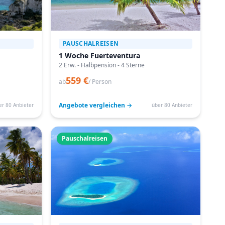
PAUSCHALREISEN
1 Woche Fuerteventura
2 Erw. - Halbpension - 4 Sterne
559 €
ab
/ Person
Angebote vergleichen →
er 80 Anbieter
über 80 Anbieter
Pauschalreisen