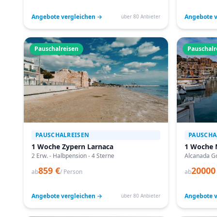
Angebote vergleichen →
Angebote v
über 80 Anbieter
Pauschalreisen
Pauschalr
PAUSCHALREISEN
PAUSCHA
1 Woche Zypern Larnaca
1 Woche 
2 Erw. - Halbpension - 4 Sterne
Alcanada Go
859 €
20000
ab
/ Person
ab
Angebote vergleichen →
Angebote v
über 80 Anbieter