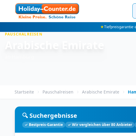
★
Tiefpreisgarantie
·
✈
PAUSCHALREISEN
Arabische Emirate
ab Hamburg
Startseite
Pauschalreisen
Arabische Emirate
Ha
🔍 Suchergebnisse
✓ Bestpreis-Garantie
✓ Wir vergleichen über 80 Anbieter