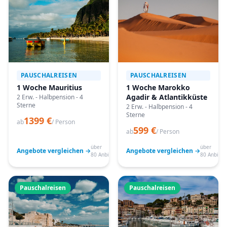
PAUSCHALREISEN
PAUSCHALREISEN
1 Woche Mauritius
1 Woche Marokko
Agadir & Atlantikküste
2 Erw. - Halbpension - 4
Sterne
2 Erw. - Halbpension - 4
Sterne
1399 €
ab
/ Person
599 €
ab
/ Person
über
über
Angebote vergleichen →
Angebote vergleichen →
80 Anbieter
80 Anbiete
Pauschalreisen
Pauschalreisen