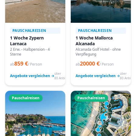
PAUSCHALREISEN
PAUSCHALREISEN
1 Woche Zypern
1 Woche Mallorca
Larnaca
Alcanada
2 Erw. - Halbpension - 4
Alcanada Golf Hotel - ohne
Sterne
Verpflegung
859 €
20000 €
ab
/ Person
ab
/ Person
über
über
Angebote vergleichen →
Angebote vergleichen →
80 Anbieter
80 Anbiete
Pauschalreisen
Pauschalreisen