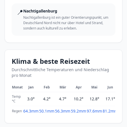
📍
Nachtigallenburg
Nachtigallenburg ist ein guter Orientierungspunkt, um
Deutschland Nord nicht nur über Hotel und Strand,
sondern auch kulturell zu erleben.
Klima & beste Reisezeit
Durchschnittliche Temperaturen und Niederschlag
pro Monat
Monat
Jan
Feb
Mär
Apr
Mai
Jun
Ju
Temp
3.0°
4.2°
4.7°
10.2°
12.8°
17.1°
19
°C
64.3mm
50.1mm
56.3mm
59.2mm
97.6mm
81.2mm
71.
Regen