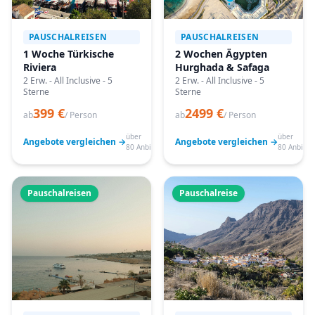
PAUSCHALREISEN
PAUSCHALREISEN
1 Woche Türkische
2 Wochen Ägypten
Riviera
Hurghada & Safaga
2 Erw. - All Inclusive - 5
2 Erw. - All Inclusive - 5
Sterne
Sterne
399 €
2499 €
ab
/ Person
ab
/ Person
über
über
Angebote vergleichen →
Angebote vergleichen →
80 Anbieter
80 Anbiete
Pauschalreisen
Pauschalreise