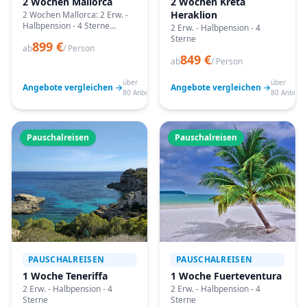
2 Wochen Mallorca
2 Wochen Kreta
Heraklion
2 Wochen Mallorca: 2 Erw. -
Halbpension - 4 Sterne
2 Erw. - Halbpension - 4
Angebote vergleichen,
Sterne
899 €
passende Termine prüfen
ab
/ Person
849 €
und mit Bestpreis-Garantie
ab
/ Person
buchen.
über
über
Angebote vergleichen →
Angebote vergleichen →
80 Anbieter
80 Anbiete
Pauschalreisen
Pauschalreisen
PAUSCHALREISEN
PAUSCHALREISEN
1 Woche Teneriffa
1 Woche Fuerteventura
2 Erw. - Halbpension - 4
2 Erw. - Halbpension - 4
Sterne
Sterne