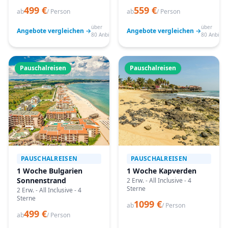
499 €
559 €
ab
/ Person
ab
/ Person
über
über
Angebote vergleichen →
Angebote vergleichen →
80 Anbieter
80 Anbiete
Pauschalreisen
Pauschalreisen
PAUSCHALREISEN
PAUSCHALREISEN
1 Woche Bulgarien
1 Woche Kapverden
Sonnenstrand
2 Erw. - All Inclusive - 4
Sterne
2 Erw. - All Inclusive - 4
Sterne
1099 €
ab
/ Person
499 €
ab
/ Person