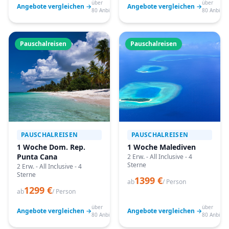
über
über
Angebote vergleichen →
Angebote vergleichen →
80 Anbieter
80 Anbiete
Pauschalreisen
Pauschalreisen
PAUSCHALREISEN
PAUSCHALREISEN
1 Woche Dom. Rep.
1 Woche Malediven
Punta Cana
2 Erw. - All Inclusive - 4
Sterne
2 Erw. - All Inclusive - 4
Sterne
1399 €
ab
/ Person
1299 €
ab
/ Person
über
über
Angebote vergleichen →
Angebote vergleichen →
80 Anbieter
80 Anbiete