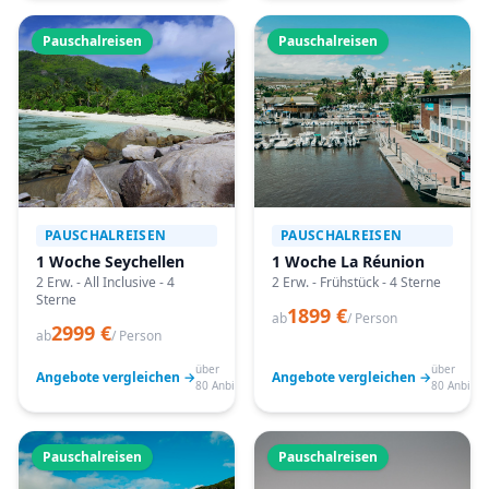
Pauschalreisen
Pauschalreisen
PAUSCHALREISEN
PAUSCHALREISEN
1 Woche Seychellen
1 Woche La Réunion
2 Erw. - All Inclusive - 4
2 Erw. - Frühstück - 4 Sterne
Sterne
1899 €
ab
/ Person
2999 €
ab
/ Person
über
über
Angebote vergleichen →
Angebote vergleichen →
80 Anbieter
80 Anbiete
Pauschalreisen
Pauschalreisen