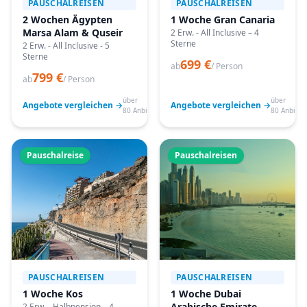
PAUSCHALREISEN
PAUSCHALREISEN
2 Wochen Ägypten
1 Woche Gran Canaria
Marsa Alam & Quseir
2 Erw. - All Inclusive – 4
Sterne
2 Erw. - All Inclusive - 5
Sterne
699 €
ab
/ Person
799 €
ab
/ Person
über
über
Angebote vergleichen →
Angebote vergleichen →
80 Anbieter
80 Anbiete
Pauschalreise
Pauschalreisen
PAUSCHALREISEN
PAUSCHALREISEN
1 Woche Kos
1 Woche Dubai
Arabische Emirate
2 Erw. - Halbpension – 4