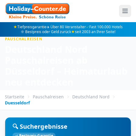
★
Tiefpreisgarantie
✈️ Über 80 Veranstalter
✓
Fast 100.000 Hotels
🌞 Bestpreis oder Geld zurück
★
seit 2003 an Ihrer Seite!
PAUSCHALREISEN
Deutschland Nord
Pauschalreisen ab
Düsseldorf – Heimaturlaub
neu entdecken
Startseite
Pauschalreisen
Deutschland Nord
Duesseldorf
🔍 Suchergebnisse
✓ Bestpreis-Garantie