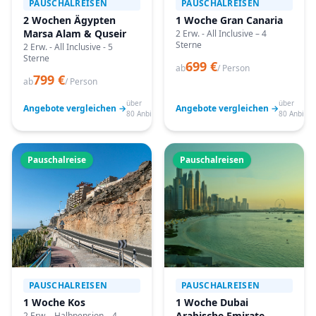
PAUSCHALREISEN
PAUSCHALREISEN
2 Wochen Ägypten
1 Woche Gran Canaria
Marsa Alam & Quseir
2 Erw. - All Inclusive – 4
Sterne
2 Erw. - All Inclusive - 5
Sterne
699 €
ab
/ Person
799 €
ab
/ Person
über
über
Angebote vergleichen →
Angebote vergleichen →
80 Anbieter
80 Anbiete
Pauschalreise
Pauschalreisen
PAUSCHALREISEN
PAUSCHALREISEN
1 Woche Kos
1 Woche Dubai
Arabische Emirate
2 Erw. - Halbpension – 4