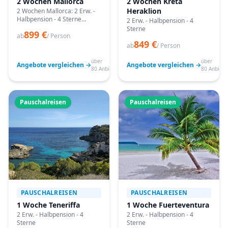
2 Wochen Mallorca
2 Wochen Kreta
Heraklion
2 Wochen Mallorca: 2 Erw. -
Halbpension - 4 Sterne
2 Erw. - Halbpension - 4
Angebote vergleichen,
Sterne
899 €
passende Termine prüfen
ab
/ Person
849 €
und mit Bestpreis-Garantie
ab
/ Person
buchen.
über
über
Angebote vergleichen →
Angebote vergleichen →
80 Anbieter
80 Anbiete
Pauschalreisen
Pauschalreisen
PAUSCHALREISEN
PAUSCHALREISEN
1 Woche Teneriffa
1 Woche Fuerteventura
2 Erw. - Halbpension - 4
2 Erw. - Halbpension - 4
Sterne
Sterne