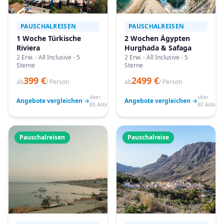
PAUSCHALREISEN
PAUSCHALREISEN
1 Woche Türkische
2 Wochen Ägypten
Riviera
Hurghada & Safaga
2 Erw. - All Inclusive - 5
2 Erw. - All Inclusive - 5
Sterne
Sterne
399 €
2499 €
ab
/ Person
ab
/ Person
über
über
Angebote vergleichen →
Angebote vergleichen →
80 Anbieter
80 Anbiete
Pauschalreisen
Pauschalreise