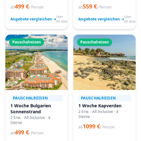
499 €
559 €
ab
/ Person
ab
/ Person
über
über
Angebote vergleichen →
Angebote vergleichen →
80 Anbieter
80 Anbiete
Pauschalreisen
Pauschalreisen
PAUSCHALREISEN
PAUSCHALREISEN
1 Woche Bulgarien
1 Woche Kapverden
Sonnenstrand
2 Erw. - All Inclusive - 4
Sterne
2 Erw. - All Inclusive - 4
Sterne
1099 €
ab
/ Person
499 €
ab
/ Person