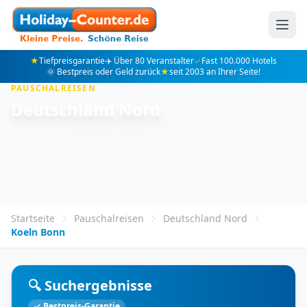
★
Tiefpreisgarantie
✈️ Über 80 Veranstalter
✓
Fast 100.000 Hotels
🌞 Bestpreis oder Geld zurück
★
seit 2003 an Ihrer Seite!
PAUSCHALREISEN
Deutschland Nord
ab Köln-Bonn
Startseite
Pauschalreisen
Deutschland Nord
Koeln Bonn
🔍 Suchergebnisse
✓ Bestpreis-Garantie