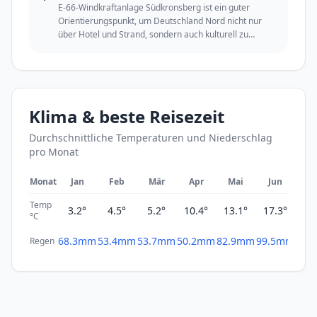
E-66-Windkraftanlage Südkronsberg ist ein guter
Orientierungspunkt, um Deutschland Nord nicht nur
über Hotel und Strand, sondern auch kulturell zu
erleben.
Klima & beste Reisezeit
Durchschnittliche Temperaturen und Niederschlag
pro Monat
Monat
Jan
Feb
Mär
Apr
Mai
Jun
Ju
Temp
3.2°
4.5°
5.2°
10.4°
13.1°
17.3°
19
°C
68.3mm
53.4mm
53.7mm
50.2mm
82.9mm
99.5mm
65.
Regen