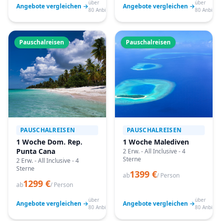
über
über
Angebote vergleichen →
Angebote vergleichen →
80 Anbieter
80 Anbiete
Pauschalreisen
Pauschalreisen
PAUSCHALREISEN
PAUSCHALREISEN
1 Woche Dom. Rep.
1 Woche Malediven
Punta Cana
2 Erw. - All Inclusive - 4
Sterne
2 Erw. - All Inclusive - 4
Sterne
1399 €
ab
/ Person
1299 €
ab
/ Person
über
über
Angebote vergleichen →
Angebote vergleichen →
80 Anbieter
80 Anbiete