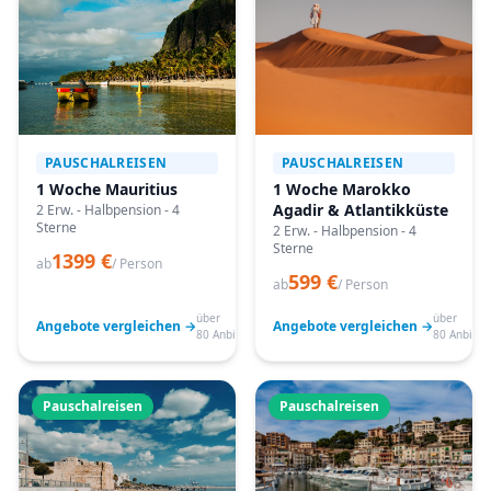
PAUSCHALREISEN
PAUSCHALREISEN
1 Woche Mauritius
1 Woche Marokko
Agadir & Atlantikküste
2 Erw. - Halbpension - 4
Sterne
2 Erw. - Halbpension - 4
Sterne
1399 €
ab
/ Person
599 €
ab
/ Person
über
über
Angebote vergleichen →
Angebote vergleichen →
80 Anbieter
80 Anbiete
Pauschalreisen
Pauschalreisen