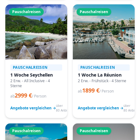
Pauschalreisen
Pauschalreisen
PAUSCHALREISEN
PAUSCHALREISEN
1 Woche Seychellen
1 Woche La Réunion
2 Erw. - All Inclusive - 4
2 Erw. - Frühstück - 4 Sterne
Sterne
1899 €
ab
/ Person
2999 €
ab
/ Person
über
über
Angebote vergleichen →
Angebote vergleichen →
80 Anbieter
80 Anbiete
Pauschalreisen
Pauschalreisen