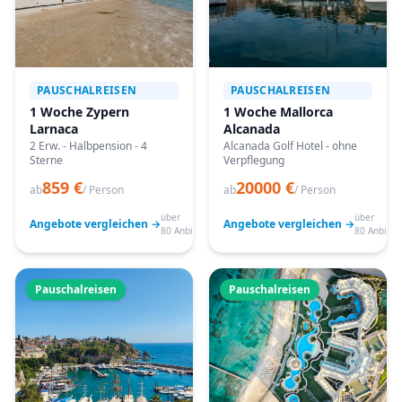
PAUSCHALREISEN
PAUSCHALREISEN
1 Woche Zypern
1 Woche Mallorca
Larnaca
Alcanada
2 Erw. - Halbpension - 4
Alcanada Golf Hotel - ohne
Sterne
Verpflegung
859 €
20000 €
ab
/ Person
ab
/ Person
über
über
Angebote vergleichen →
Angebote vergleichen →
80 Anbieter
80 Anbiete
Pauschalreisen
Pauschalreisen