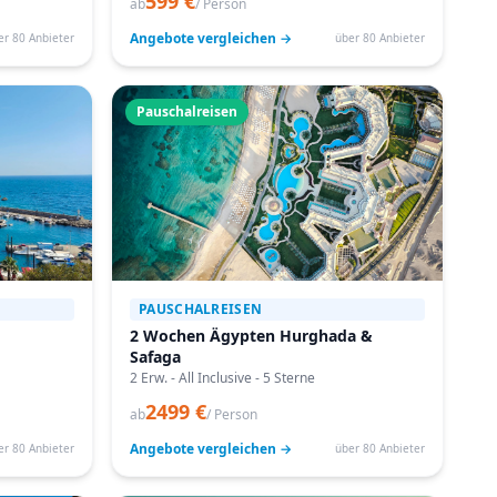
599 €
ab
/ Person
Angebote vergleichen →
er 80 Anbieter
über 80 Anbieter
Pauschalreisen
PAUSCHALREISEN
2 Wochen Ägypten Hurghada &
Safaga
2 Erw. - All Inclusive - 5 Sterne
2499 €
ab
/ Person
Angebote vergleichen →
er 80 Anbieter
über 80 Anbieter