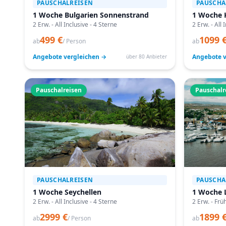
PAUSCHALREISEN
PAUSCHA
1 Woche Bulgarien Sonnenstrand
1 Woche 
2 Erw. - All Inclusive - 4 Sterne
2 Erw. - All 
499 €
1099 
ab
/ Person
ab
Angebote vergleichen →
Angebote v
über 80 Anbieter
Pauschalreisen
Pauschalr
PAUSCHALREISEN
PAUSCHA
1 Woche Seychellen
1 Woche 
2 Erw. - All Inclusive - 4 Sterne
2 Erw. - Frü
2999 €
1899 
ab
/ Person
ab