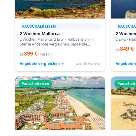
PAUSCHALREISEN
PAUSCHA
2 Wochen Mallorca
2 Wochen
2 Wochen Mallorca: 2 Erw. - Halbpension - 4
2 Erw. - Hal
Sterne Angebote vergleichen, passende
849 €
Termine prüfen und mit Bestpreis-Garantie
ab
/
899 €
buchen.
ab
/ Person
Angebote vergleichen →
Angebote v
über 80 Anbieter
Pauschalreisen
Pauschalr