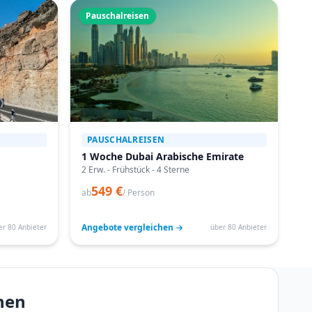
Pauschalreisen
PAUSCHALREISEN
1 Woche Dubai Arabische Emirate
2 Erw. - Frühstück - 4 Sterne
549 €
ab
/ Person
Angebote vergleichen →
er 80 Anbieter
über 80 Anbieter
nen