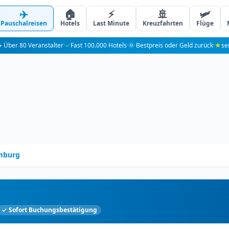
✈️
🏠
⚡
🚢
🛩️
Pauschalreisen
Hotels
Last Minute
Kreuzfahrten
Flüge
️ Über 80 Veranstalter
·
✓
Fast 100.000 Hotels
·
🌞 Bestpreis oder Geld zurück
·
★
se
mburg
✓ Sofort Buchungsbestätigung