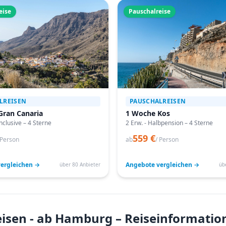
eise
Pauschalreise
LREISEN
PAUSCHALREISEN
Gran Canaria
1 Woche Kos
Inclusive – 4 Sterne
2 Erw. - Halbpension – 4 Sterne
559 €
 Person
ab
/ Person
ergleichen →
Angebote vergleichen →
über 80 Anbieter
üb
eisen - ab Hamburg – Reiseinformatio