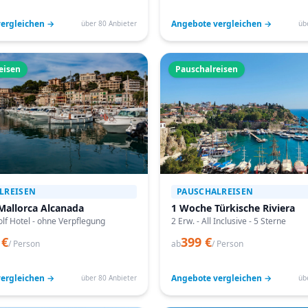
ergleichen →
Angebote vergleichen →
über 80 Anbieter
üb
eisen
Pauschalreisen
LREISEN
PAUSCHALREISEN
Mallorca Alcanada
1 Woche Türkische Riviera
lf Hotel - ohne Verpflegung
2 Erw. - All Inclusive - 5 Sterne
 €
399 €
/ Person
ab
/ Person
ergleichen →
Angebote vergleichen →
über 80 Anbieter
üb