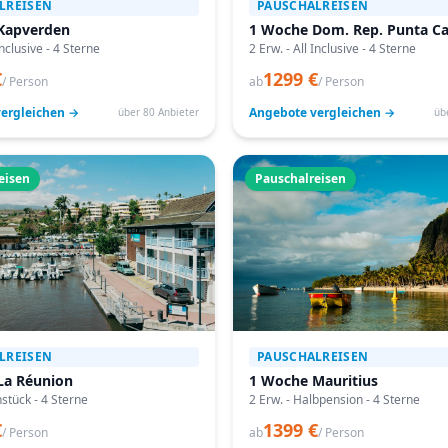
LREISEN
PAUSCHALREISEN
Kapverden
1 Woche Dom. Rep. Punta C
Inclusive - 4 Sterne
2 Erw. - All Inclusive - 4 Sterne
€
1299 €
/ Person
ab
/ Person
ergleichen →
Angebote vergleichen →
über 80 Anbieter
üb
eisen
Pauschalreisen
LREISEN
PAUSCHALREISEN
La Réunion
1 Woche Mauritius
hstück - 4 Sterne
2 Erw. - Halbpension - 4 Sterne
€
1399 €
/ Person
ab
/ Person