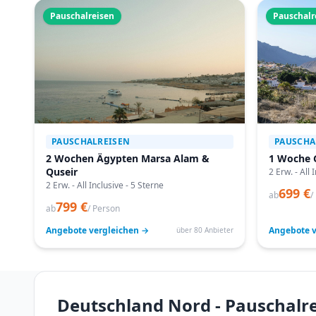
Pauschalreisen
Pauschalr
PAUSCHALREISEN
PAUSCHA
2 Wochen Ägypten Marsa Alam &
1 Woche 
Quseir
2 Erw. - All 
2 Erw. - All Inclusive - 5 Sterne
699 €
ab
/
799 €
ab
/ Person
Angebote vergleichen →
Angebote v
über 80 Anbieter
Deutschland Nord - Pauschalr