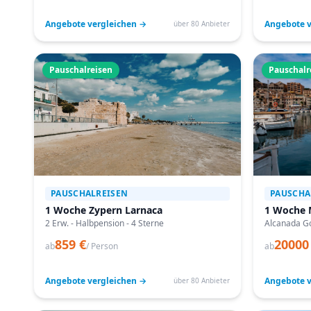
Angebote vergleichen →
Angebote v
über 80 Anbieter
Pauschalreisen
Pauschalr
PAUSCHALREISEN
PAUSCHA
1 Woche Zypern Larnaca
1 Woche 
2 Erw. - Halbpension - 4 Sterne
Alcanada Go
859 €
20000
ab
/ Person
ab
Angebote vergleichen →
Angebote v
über 80 Anbieter