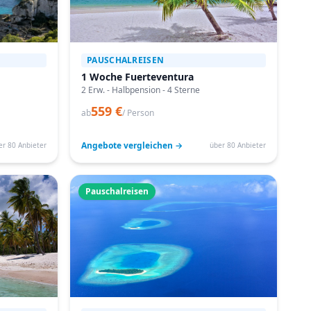
PAUSCHALREISEN
1 Woche Fuerteventura
2 Erw. - Halbpension - 4 Sterne
559 €
ab
/ Person
Angebote vergleichen →
er 80 Anbieter
über 80 Anbieter
Pauschalreisen