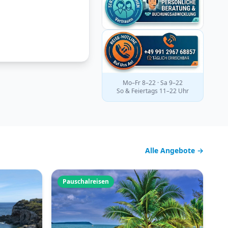
Mo–Fr 8–22 · Sa 9–22
So & Feiertags 11–22 Uhr
Alle Angebote →
Pauschalreisen