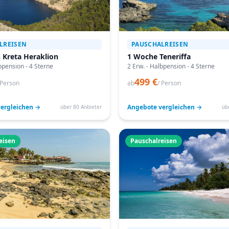
LREISEN
PAUSCHALREISEN
 Kreta Heraklion
1 Woche Teneriffa
bpension - 4 Sterne
2 Erw. - Halbpension - 4 Sterne
499 €
 Person
ab
/ Person
ergleichen →
Angebote vergleichen →
über 80 Anbieter
üb
eisen
Pauschalreisen