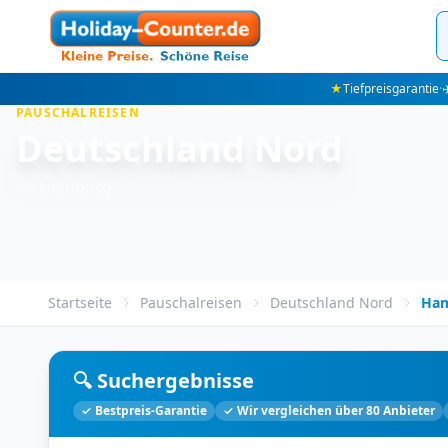
★
Tiefpreisgarantie
·
✈
PAUSCHALREISEN
Deutschland Nord
ab Hamburg
Startseite
Pauschalreisen
Deutschland Nord
Ha
🔍 Suchergebnisse
✓ Bestpreis-Garantie
✓ Wir vergleichen über 80 Anbieter