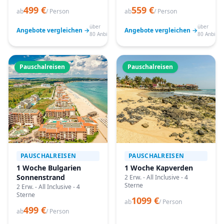
499 €
559 €
ab
/ Person
ab
/ Person
über
über
Angebote vergleichen →
Angebote vergleichen →
80 Anbieter
80 Anbiete
Pauschalreisen
Pauschalreisen
PAUSCHALREISEN
PAUSCHALREISEN
1 Woche Bulgarien
1 Woche Kapverden
Sonnenstrand
2 Erw. - All Inclusive - 4
Sterne
2 Erw. - All Inclusive - 4
Sterne
1099 €
ab
/ Person
499 €
ab
/ Person