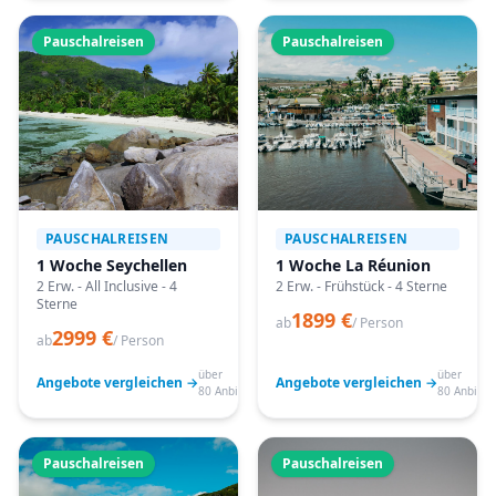
Pauschalreisen
Pauschalreisen
PAUSCHALREISEN
PAUSCHALREISEN
1 Woche Seychellen
1 Woche La Réunion
2 Erw. - All Inclusive - 4
2 Erw. - Frühstück - 4 Sterne
Sterne
1899 €
ab
/ Person
2999 €
ab
/ Person
über
über
Angebote vergleichen →
Angebote vergleichen →
80 Anbieter
80 Anbiete
Pauschalreisen
Pauschalreisen