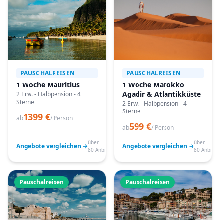
PAUSCHALREISEN
PAUSCHALREISEN
1 Woche Mauritius
1 Woche Marokko
Agadir & Atlantikküste
2 Erw. - Halbpension - 4
Sterne
2 Erw. - Halbpension - 4
Sterne
1399 €
ab
/ Person
599 €
ab
/ Person
über
über
Angebote vergleichen →
Angebote vergleichen →
80 Anbieter
80 Anbiete
Pauschalreisen
Pauschalreisen