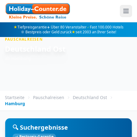
★
Tiefpreisgarantie
✈️ Über 80 Veranstalter
✓
Fast 100.000 Hotels
🌞 Bestpreis oder Geld zurück
★
seit 2003 an Ihrer Seite!
PAUSCHALREISEN
Deutschland Ost
ab Hamburg
Startseite
Pauschalreisen
Deutschland Ost
Hamburg
🔍 Suchergebnisse
✓ Bestpreis-Garantie