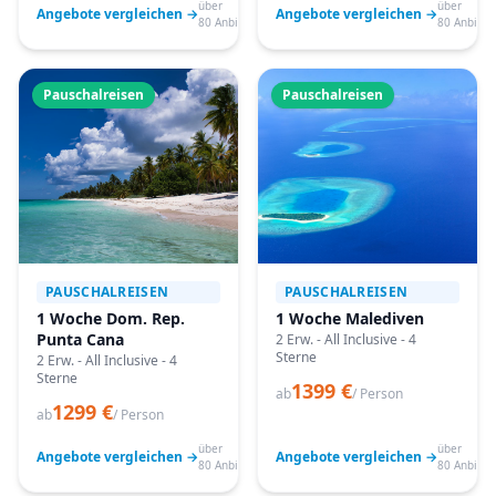
über
über
Angebote vergleichen →
Angebote vergleichen →
80 Anbieter
80 Anbiete
Pauschalreisen
Pauschalreisen
PAUSCHALREISEN
PAUSCHALREISEN
1 Woche Dom. Rep.
1 Woche Malediven
Punta Cana
2 Erw. - All Inclusive - 4
Sterne
2 Erw. - All Inclusive - 4
Sterne
1399 €
ab
/ Person
1299 €
ab
/ Person
über
über
Angebote vergleichen →
Angebote vergleichen →
80 Anbieter
80 Anbiete