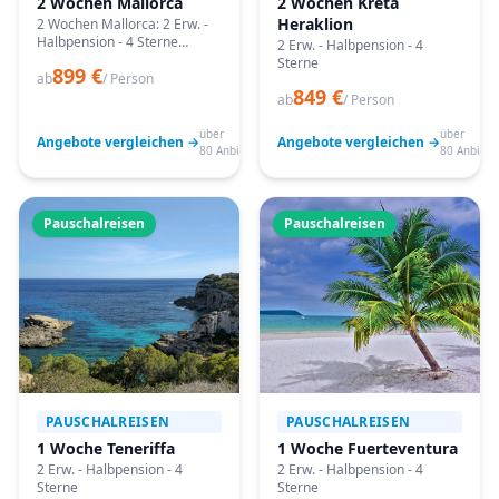
2 Wochen Mallorca
2 Wochen Kreta
Heraklion
2 Wochen Mallorca: 2 Erw. -
Halbpension - 4 Sterne
2 Erw. - Halbpension - 4
Angebote vergleichen,
Sterne
899 €
passende Termine prüfen
ab
/ Person
849 €
und mit Bestpreis-Garantie
ab
/ Person
buchen.
über
über
Angebote vergleichen →
Angebote vergleichen →
80 Anbieter
80 Anbiete
Pauschalreisen
Pauschalreisen
PAUSCHALREISEN
PAUSCHALREISEN
1 Woche Teneriffa
1 Woche Fuerteventura
2 Erw. - Halbpension - 4
2 Erw. - Halbpension - 4
Sterne
Sterne