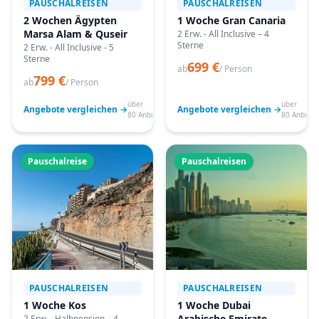
PAUSCHALREISEN
PAUSCHALREISEN
2 Wochen Ägypten
1 Woche Gran Canaria
Marsa Alam & Quseir
2 Erw. - All Inclusive – 4
Sterne
2 Erw. - All Inclusive - 5
Sterne
699 €
ab
/ Person
799 €
ab
/ Person
über
über
Angebote vergleichen →
Angebote vergleichen →
80 Anbieter
80 Anbiete
Pauschalreise
Pauschalreisen
PAUSCHALREISEN
PAUSCHALREISEN
1 Woche Kos
1 Woche Dubai
Arabische Emirate
2 Erw. - Halbpension – 4