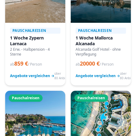
PAUSCHALREISEN
PAUSCHALREISEN
1 Woche Zypern
1 Woche Mallorca
Larnaca
Alcanada
2 Erw. - Halbpension - 4
Alcanada Golf Hotel - ohne
Sterne
Verpflegung
859 €
20000 €
ab
/ Person
ab
/ Person
über
über
Angebote vergleichen →
Angebote vergleichen →
80 Anbieter
80 Anbiete
Pauschalreisen
Pauschalreisen