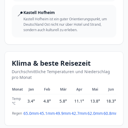
📍
Kastell Hofheim
Kastell Hofheim ist ein guter Orientierungspunkt, um
Deutschland Ost nicht nur über Hotel und Strand,
sondern auch kulturell zu erleben.
Klima & beste Reisezeit
Durchschnittliche Temperaturen und Niederschlag
pro Monat
Monat
Jan
Feb
Mär
Apr
Mai
Jun
Ju
Temp
3.4°
4.8°
5.8°
11.1°
13.8°
18.3°
20
°C
65.0mm
45.1mm
49.9mm
42.7mm
62.0mm
60.8mm
61.
Regen