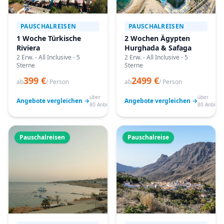
PAUSCHALREISEN
PAUSCHALREISEN
1 Woche Türkische
2 Wochen Ägypten
Riviera
Hurghada & Safaga
2 Erw. - All Inclusive - 5
2 Erw. - All Inclusive - 5
Sterne
Sterne
399 €
2499 €
ab
/ Person
ab
/ Person
über
über
Angebote vergleichen →
Angebote vergleichen →
80 Anbieter
80 Anbiete
Pauschalreisen
Pauschalreise