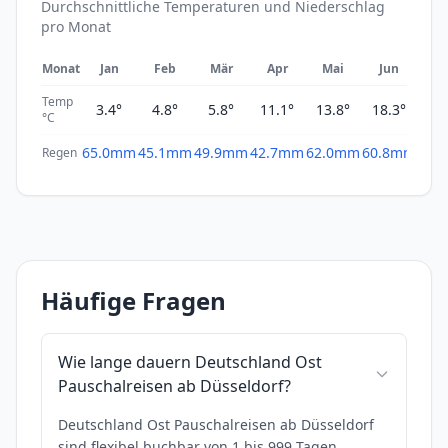
Durchschnittliche Temperaturen und Niederschlag
pro Monat
Monat
Jan
Feb
Mär
Apr
Mai
Jun
Ju
Temp
3.4°
4.8°
5.8°
11.1°
13.8°
18.3°
20
°C
65.0mm
45.1mm
49.9mm
42.7mm
62.0mm
60.8mm
61.
Regen
Häufige Fragen
Wie lange dauern Deutschland Ost
Pauschalreisen ab Düsseldorf?
Deutschland Ost Pauschalreisen ab Düsseldorf
sind flexibel buchbar von 1 bis 999 Tagen.