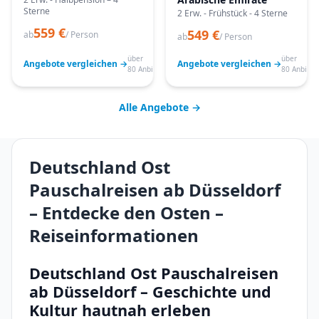
Sterne
2 Erw. - Frühstück - 4 Sterne
559 €
549 €
ab
/ Person
ab
/ Person
über
über
Angebote vergleichen →
Angebote vergleichen →
80 Anbieter
80 Anbiete
Alle Angebote →
Deutschland Ost
Pauschalreisen ab Düsseldorf
– Entdecke den Osten –
Reiseinformationen
Deutschland Ost Pauschalreisen
ab Düsseldorf – Geschichte und
Kultur hautnah erleben