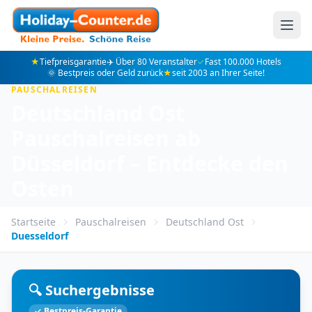
★
Tiefpreisgarantie
✈️ Über 80 Veranstalter
✓
Fast 100.000 Hotels
🌞 Bestpreis oder Geld zurück
★
seit 2003 an Ihrer Seite!
PAUSCHALREISEN
Deutschland Ost
Pauschalreisen ab
Düsseldorf – Entdecke den
Osten
Startseite
Pauschalreisen
Deutschland Ost
Duesseldorf
🔍 Suchergebnisse
✓ Bestpreis-Garantie