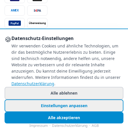
S
€
PA
AMEX
Überweisung
PayPal
SSL-verschlüsselt
🍪
Datenschutz-Einstellungen
Wir verwenden Cookies und ähnliche Technologien, um
SERVICE
dir das bestmögliche Nutzererlebnis zu bieten. Einige
Über uns
sind technisch notwendig, andere helfen uns, unsere
Buchungsinformationen
Website zu verbessern und dir relevante Inhalte
Bestpreis-Garantie
anzuzeigen. Du kannst deine Einwilligung jederzeit
widerrufen. Weitere Informationen findest du in unserer
Kostenloser Rückruf
Datenschutzerklärung
.
Allgemeine Anfragen
Blacklist Airlines
Alle ablehnen
Einstellungen anpassen
© 2026 www.holiday-counter.de ist eine Marke der SANIXX GmbH
Alle akzeptieren
Impressum
Datenschutz
AGB
🍪 Cookie-Einstellungen
Impressum
·
Datenschutzerklärung
·
AGB