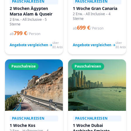
PAUSCHALREISEN
PAUSCHALREISEN
2 Wochen Ägypten
1 Woche Gran Canaria
Marsa Alam & Quseir
2 Erw. - All Inclusive – 4
Sterne
2 Erw. - All Inclusive - 5
Sterne
699 €
ab
/ Person
799 €
ab
/ Person
über
über
Angebote vergleichen →
Angebote vergleichen →
80 Anbieter
80 Anbiete
Pauschalreise
Pauschalreisen
PAUSCHALREISEN
PAUSCHALREISEN
1 Woche Kos
1 Woche Dubai
Arabische Emirate
2 Erw. - Halbpension – 4