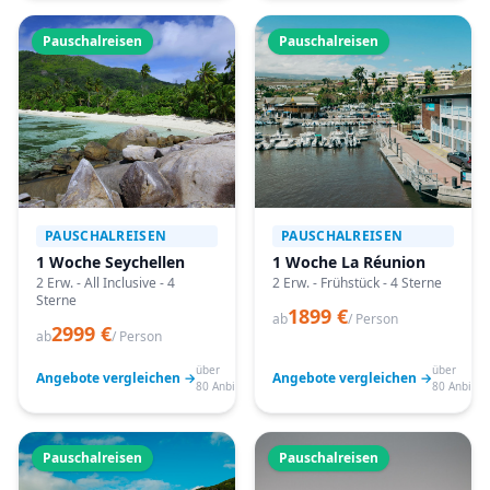
Pauschalreisen
Pauschalreisen
PAUSCHALREISEN
PAUSCHALREISEN
1 Woche Seychellen
1 Woche La Réunion
2 Erw. - All Inclusive - 4
2 Erw. - Frühstück - 4 Sterne
Sterne
1899 €
ab
/ Person
2999 €
ab
/ Person
über
über
Angebote vergleichen →
Angebote vergleichen →
80 Anbieter
80 Anbiete
Pauschalreisen
Pauschalreisen