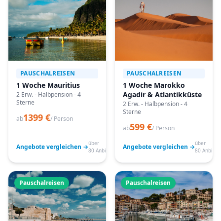
PAUSCHALREISEN
PAUSCHALREISEN
1 Woche Mauritius
1 Woche Marokko
Agadir & Atlantikküste
2 Erw. - Halbpension - 4
Sterne
2 Erw. - Halbpension - 4
Sterne
1399 €
ab
/ Person
599 €
ab
/ Person
über
über
Angebote vergleichen →
Angebote vergleichen →
80 Anbieter
80 Anbiete
Pauschalreisen
Pauschalreisen