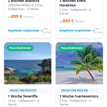
2 Wochen Mallorca
2 Wochen Kreta
Heraklion
2 Wochen Mallorca: 2 Erw. -
Halbpension - 4 Sterne
2 Erw. - Halbpension - 4
Angebote vergleichen,
Sterne
899 €
passende Termine prüfen
ab
/ Person
849 €
und mit Bestpreis-Garantie
ab
/ Person
buchen.
über
über
Angebote vergleichen →
Angebote vergleichen →
80 Anbieter
80 Anbiete
Pauschalreisen
Pauschalreisen
PAUSCHALREISEN
PAUSCHALREISEN
1 Woche Teneriffa
1 Woche Fuerteventura
2 Erw. - Halbpension - 4
2 Erw. - Halbpension - 4
Sterne
Sterne