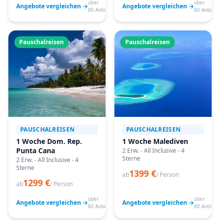
über
über
Angebote vergleichen →
Angebote vergleichen →
80 Anbieter
80 Anbiete
Pauschalreisen
Pauschalreisen
PAUSCHALREISEN
PAUSCHALREISEN
1 Woche Dom. Rep.
1 Woche Malediven
Punta Cana
2 Erw. - All Inclusive - 4
Sterne
2 Erw. - All Inclusive - 4
Sterne
1399 €
ab
/ Person
1299 €
ab
/ Person
über
über
Angebote vergleichen →
Angebote vergleichen →
80 Anbieter
80 Anbiete