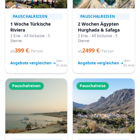
PAUSCHALREISEN
PAUSCHALREISEN
1 Woche Türkische
2 Wochen Ägypten
Riviera
Hurghada & Safaga
2 Erw. - All Inclusive - 5
2 Erw. - All Inclusive - 5
Sterne
Sterne
399 €
2499 €
ab
/ Person
ab
/ Person
über
über
Angebote vergleichen →
Angebote vergleichen →
80 Anbieter
80 Anbiete
Pauschalreisen
Pauschalreise