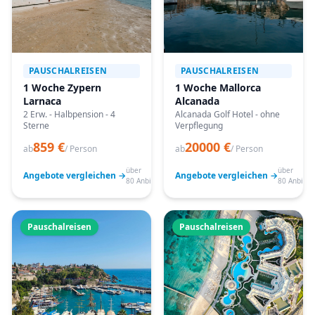
PAUSCHALREISEN
PAUSCHALREISEN
1 Woche Zypern
1 Woche Mallorca
Larnaca
Alcanada
2 Erw. - Halbpension - 4
Alcanada Golf Hotel - ohne
Sterne
Verpflegung
859 €
20000 €
ab
/ Person
ab
/ Person
über
über
Angebote vergleichen →
Angebote vergleichen →
80 Anbieter
80 Anbiete
Pauschalreisen
Pauschalreisen