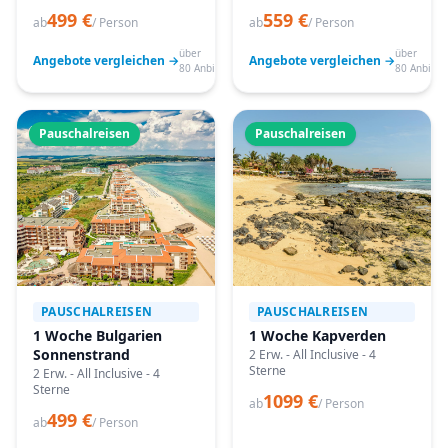
499 €
559 €
ab
/ Person
ab
/ Person
über
über
Angebote vergleichen →
Angebote vergleichen →
80 Anbieter
80 Anbiete
Pauschalreisen
Pauschalreisen
PAUSCHALREISEN
PAUSCHALREISEN
1 Woche Bulgarien
1 Woche Kapverden
Sonnenstrand
2 Erw. - All Inclusive - 4
Sterne
2 Erw. - All Inclusive - 4
Sterne
1099 €
ab
/ Person
499 €
ab
/ Person