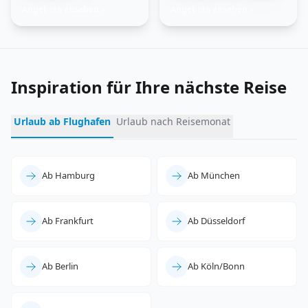
Trauminseln
Feuer und Eis
Angebote ansehen
Angebote ansehen
→
→
entdecken
erleben
Inspiration für Ihre nächste Reise
Urlaub ab Flughafen
Urlaub nach Reisemonat
Ab Hamburg
Ab München
Ab Frankfurt
Ab Düsseldorf
Ab Berlin
Ab Köln/Bonn