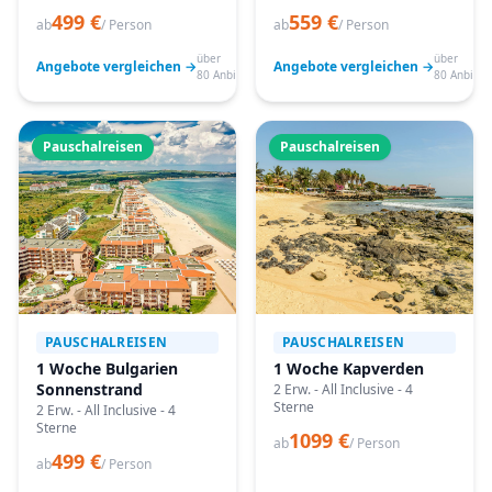
499 €
559 €
ab
/ Person
ab
/ Person
über
über
Angebote vergleichen →
Angebote vergleichen →
80 Anbieter
80 Anbiete
Pauschalreisen
Pauschalreisen
PAUSCHALREISEN
PAUSCHALREISEN
1 Woche Bulgarien
1 Woche Kapverden
Sonnenstrand
2 Erw. - All Inclusive - 4
Sterne
2 Erw. - All Inclusive - 4
Sterne
1099 €
ab
/ Person
499 €
ab
/ Person