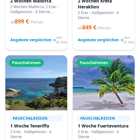
2 Wochen Mallorca
2 Wochen Kreta
Heraklion
2 Wochen Mallorca: 2 Erw. -
Halbpension - 4 Sterne
2 Erw. - Halbpension - 4
Angebote vergleichen,
Sterne
899 €
passende Termine prüfen
ab
/ Person
849 €
und mit Bestpreis-Garantie
ab
/ Person
buchen.
über
über
Angebote vergleichen →
Angebote vergleichen →
80 Anbieter
80 Anbiete
Pauschalreisen
Pauschalreisen
PAUSCHALREISEN
PAUSCHALREISEN
1 Woche Teneriffa
1 Woche Fuerteventura
2 Erw. - Halbpension - 4
2 Erw. - Halbpension - 4
Sterne
Sterne