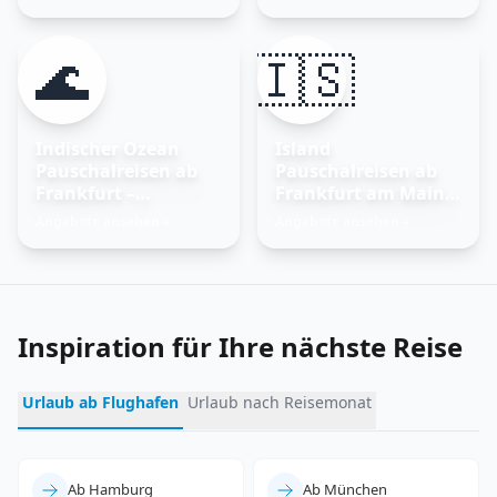
🌊
🇮🇸
Indischer Ozean
Island
Pauschalreisen ab
Pauschalreisen ab
Frankfurt –
Frankfurt am Main –
Trauminseln
Feuer und Eis
Angebote ansehen
Angebote ansehen
→
→
entdecken
erleben
Inspiration für Ihre nächste Reise
Urlaub ab Flughafen
Urlaub nach Reisemonat
Ab Hamburg
Ab München