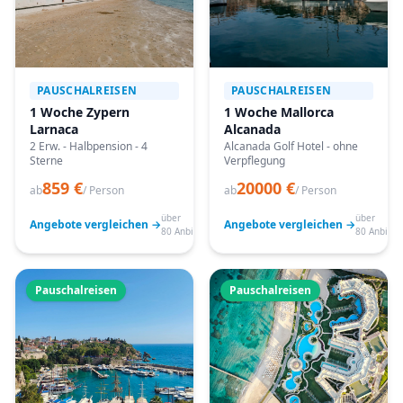
PAUSCHALREISEN
PAUSCHALREISEN
1 Woche Zypern
1 Woche Mallorca
Larnaca
Alcanada
2 Erw. - Halbpension - 4
Alcanada Golf Hotel - ohne
Sterne
Verpflegung
859 €
20000 €
ab
/ Person
ab
/ Person
über
über
Angebote vergleichen →
Angebote vergleichen →
80 Anbieter
80 Anbiete
Pauschalreisen
Pauschalreisen