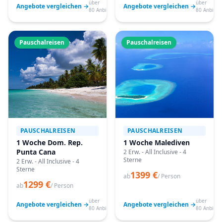
über
über
Angebote vergleichen →
Angebote vergleichen →
80 Anbieter
80 Anbiete
Pauschalreisen
Pauschalreisen
PAUSCHALREISEN
PAUSCHALREISEN
1 Woche Dom. Rep.
1 Woche Malediven
Punta Cana
2 Erw. - All Inclusive - 4
Sterne
2 Erw. - All Inclusive - 4
Sterne
1399 €
ab
/ Person
1299 €
ab
/ Person
über
über
Angebote vergleichen →
Angebote vergleichen →
80 Anbieter
80 Anbiete