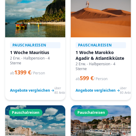
PAUSCHALREISEN
PAUSCHALREISEN
1 Woche Mauritius
1 Woche Marokko
Agadir & Atlantikküste
2 Erw. - Halbpension - 4
Sterne
2 Erw. - Halbpension - 4
Sterne
1399 €
ab
/ Person
599 €
ab
/ Person
über
über
Angebote vergleichen →
Angebote vergleichen →
80 Anbieter
80 Anbiete
Pauschalreisen
Pauschalreisen