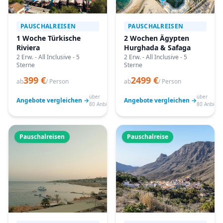
PAUSCHALREISEN
PAUSCHALREISEN
1 Woche Türkische
2 Wochen Ägypten
Riviera
Hurghada & Safaga
2 Erw. - All Inclusive - 5
2 Erw. - All Inclusive - 5
Sterne
Sterne
399 €
2499 €
ab
/ Person
ab
/ Person
über
über
Angebote vergleichen →
Angebote vergleichen →
80 Anbieter
80 Anbiete
Pauschalreisen
Pauschalreise