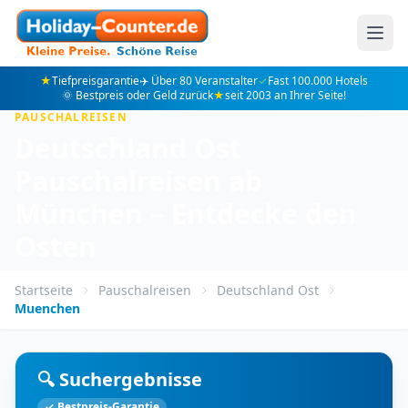
★
Tiefpreisgarantie
✈️ Über 80 Veranstalter
✓
Fast 100.000 Hotels
🌞 Bestpreis oder Geld zurück
★
seit 2003 an Ihrer Seite!
PAUSCHALREISEN
Deutschland Ost
Pauschalreisen ab
München – Entdecke den
Osten
Startseite
Pauschalreisen
Deutschland Ost
Muenchen
🔍 Suchergebnisse
✓ Bestpreis-Garantie