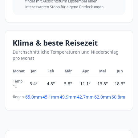
findet mit Aussichtsturm Lipstempel einen
interessanten Stopp für eigene Entdeckungen.
Klima & beste Reisezeit
Durchschnittliche Temperaturen und Niederschlag
pro Monat
Monat
Jan
Feb
Mär
Apr
Mai
Jun
Ju
Temp
3.4°
4.8°
5.8°
11.1°
13.8°
18.3°
20
°C
65.0mm
45.1mm
49.9mm
42.7mm
62.0mm
60.8mm
61.
Regen