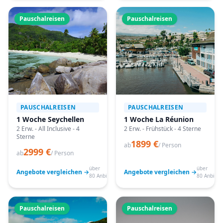
Pauschalreisen
Pauschalreisen
PAUSCHALREISEN
PAUSCHALREISEN
1 Woche Seychellen
1 Woche La Réunion
2 Erw. - All Inclusive - 4
2 Erw. - Frühstück - 4 Sterne
Sterne
1899 €
ab
/ Person
2999 €
ab
/ Person
über
über
Angebote vergleichen →
Angebote vergleichen →
80 Anbieter
80 Anbiete
Pauschalreisen
Pauschalreisen