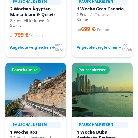
PAUSCHALREISEN
PAUSCHALREISEN
2 Wochen Ägypten
1 Woche Gran Canaria
Marsa Alam & Quseir
2 Erw. - All Inclusive – 4
Sterne
2 Erw. - All Inclusive - 5
Sterne
699 €
ab
/ Person
799 €
ab
/ Person
über
über
Angebote vergleichen →
Angebote vergleichen →
80 Anbieter
80 Anbiete
Pauschalreise
Pauschalreisen
PAUSCHALREISEN
PAUSCHALREISEN
1 Woche Kos
1 Woche Dubai
Arabische Emirate
2 Erw. - Halbpension – 4