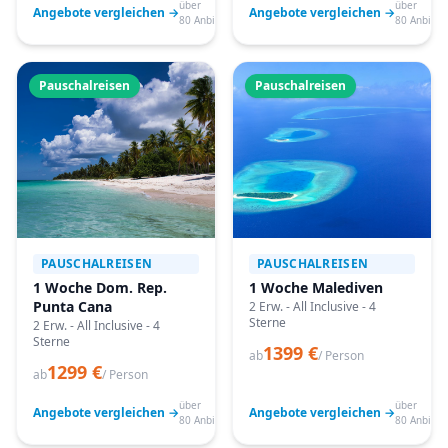
über
über
Angebote vergleichen →
Angebote vergleichen →
80 Anbieter
80 Anbiete
Pauschalreisen
Pauschalreisen
PAUSCHALREISEN
PAUSCHALREISEN
1 Woche Dom. Rep.
1 Woche Malediven
Punta Cana
2 Erw. - All Inclusive - 4
Sterne
2 Erw. - All Inclusive - 4
Sterne
1399 €
ab
/ Person
1299 €
ab
/ Person
über
über
Angebote vergleichen →
Angebote vergleichen →
80 Anbieter
80 Anbiete