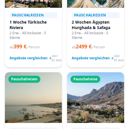
PAUSCHALREISEN
PAUSCHALREISEN
1 Woche Türkische
2 Wochen Ägypten
Riviera
Hurghada & Safaga
2 Erw. - All Inclusive - 5
2 Erw. - All Inclusive - 5
Sterne
Sterne
399 €
2499 €
ab
/ Person
ab
/ Person
über
über
Angebote vergleichen →
Angebote vergleichen →
80 Anbieter
80 Anbiete
Pauschalreisen
Pauschalreise