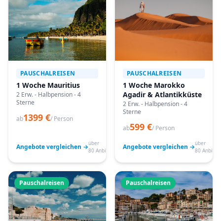
PAUSCHALREISEN
PAUSCHALREISEN
1 Woche Mauritius
1 Woche Marokko
Agadir & Atlantikküste
2 Erw. - Halbpension - 4
Sterne
2 Erw. - Halbpension - 4
Sterne
1399 €
ab
/ Person
599 €
ab
/ Person
über
über
Angebote vergleichen →
Angebote vergleichen →
80 Anbieter
80 Anbiete
Pauschalreisen
Pauschalreisen