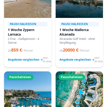
PAUSCHALREISEN
PAUSCHALREISEN
1 Woche Zypern
1 Woche Mallorca
Larnaca
Alcanada
2 Erw. - Halbpension - 4
Alcanada Golf Hotel - ohne
Sterne
Verpflegung
859 €
20000 €
ab
/ Person
ab
/ Person
über
über
Angebote vergleichen →
Angebote vergleichen →
80 Anbieter
80 Anbiete
Pauschalreisen
Pauschalreisen