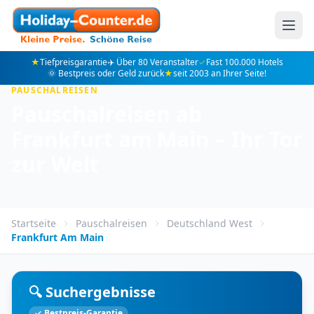
★
Tiefpreisgarantie
✈️ Über 80 Veranstalter
✓
Fast 100.000 Hotels
🌞 Bestpreis oder Geld zurück
★
seit 2003 an Ihrer Seite!
PAUSCHALREISEN
Pauschalreisen ab
Frankfurt am Main – Ihr Tor
zur Welt
Startseite
Pauschalreisen
Deutschland West
Frankfurt Am Main
🔍 Suchergebnisse
✓ Bestpreis-Garantie