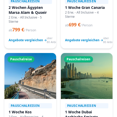
PAUSCHALREISEN
PAUSCHALREISEN
2 Wochen Ägypten
1 Woche Gran Canaria
Marsa Alam & Quseir
2 Erw. - All Inclusive – 4
Sterne
2 Erw. - All Inclusive - 5
Sterne
699 €
ab
/ Person
799 €
ab
/ Person
über
über
Angebote vergleichen →
Angebote vergleichen →
80 Anbieter
80 Anbiete
Pauschalreise
Pauschalreisen
PAUSCHALREISEN
PAUSCHALREISEN
1 Woche Kos
1 Woche Dubai
Arabische Emirate
2 Erw. - Halbpension – 4