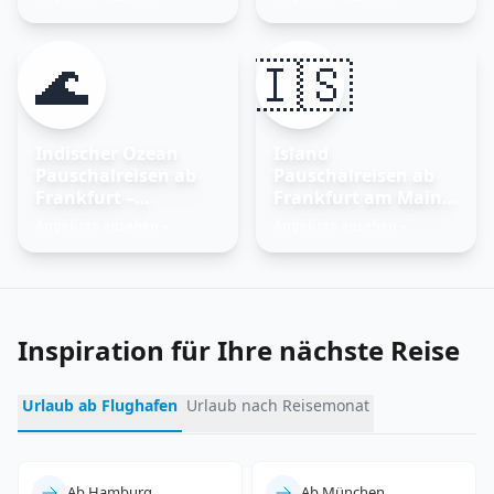
🌊
🇮🇸
Indischer Ozean
Island
Pauschalreisen ab
Pauschalreisen ab
Frankfurt –
Frankfurt am Main –
Trauminseln
Feuer und Eis
Angebote ansehen
Angebote ansehen
→
→
entdecken
erleben
Inspiration für Ihre nächste Reise
Urlaub ab Flughafen
Urlaub nach Reisemonat
Ab Hamburg
Ab München