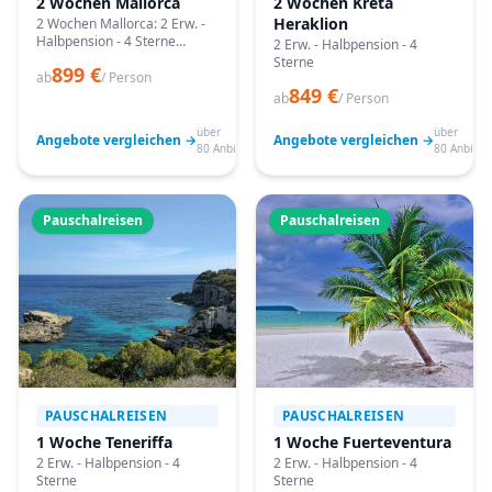
2 Wochen Mallorca
2 Wochen Kreta
Heraklion
2 Wochen Mallorca: 2 Erw. -
Halbpension - 4 Sterne
2 Erw. - Halbpension - 4
Angebote vergleichen,
Sterne
899 €
passende Termine prüfen
ab
/ Person
849 €
und mit Bestpreis-Garantie
ab
/ Person
buchen.
über
über
Angebote vergleichen →
Angebote vergleichen →
80 Anbieter
80 Anbiete
Pauschalreisen
Pauschalreisen
PAUSCHALREISEN
PAUSCHALREISEN
1 Woche Teneriffa
1 Woche Fuerteventura
2 Erw. - Halbpension - 4
2 Erw. - Halbpension - 4
Sterne
Sterne