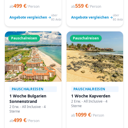
499 €
559 €
ab
/ Person
ab
/ Person
über
über
Angebote vergleichen →
Angebote vergleichen →
80 Anbieter
80 Anbiete
Pauschalreisen
Pauschalreisen
PAUSCHALREISEN
PAUSCHALREISEN
1 Woche Bulgarien
1 Woche Kapverden
Sonnenstrand
2 Erw. - All Inclusive - 4
Sterne
2 Erw. - All Inclusive - 4
Sterne
1099 €
ab
/ Person
499 €
ab
/ Person