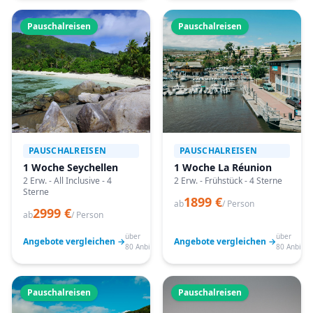
Pauschalreisen
Pauschalreisen
PAUSCHALREISEN
PAUSCHALREISEN
1 Woche Seychellen
1 Woche La Réunion
2 Erw. - All Inclusive - 4
2 Erw. - Frühstück - 4 Sterne
Sterne
1899 €
ab
/ Person
2999 €
ab
/ Person
über
über
Angebote vergleichen →
Angebote vergleichen →
80 Anbieter
80 Anbiete
Pauschalreisen
Pauschalreisen