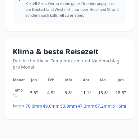
Kastell Groß-Gerau ist ein guter Orientierungspunkt,
um Deutschland West nicht nur über Hotel und Strand,
sondern auch kulturell zu erleben.
Klima & beste Reisezeit
Durchschnittliche Temperaturen und Niederschlag
pro Monat
Monat
Jan
Feb
Mär
Apr
Mai
Jun
Ju
Temp
3.5°
4.9°
5.8°
11.1°
13.8°
18.3°
20
°C
70.6mm
49.0mm
53.9mm
47.3mm
67.2mm
61.6mm
65.
Regen