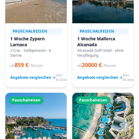
PAUSCHALREISEN
PAUSCHALREISEN
1 Woche Zypern
1 Woche Mallorca
Larnaca
Alcanada
2 Erw. - Halbpension - 4
Alcanada Golf Hotel - ohne
Sterne
Verpflegung
859 €
20000 €
ab
/ Person
ab
/ Person
über
über
Angebote vergleichen →
Angebote vergleichen →
80 Anbieter
80 Anbiete
Pauschalreisen
Pauschalreisen