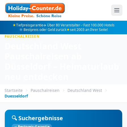
★
Tiefpreisgarantie
✈️ Über 80 Veranstalter
✓
Fast 100.000 Hotels
🌞 Bestpreis oder Geld zurück
★
seit 2003 an Ihrer Seite!
PAUSCHALREISEN
Deutschland West
Pauschalreisen ab
Düsseldorf – Heimaturlaub
neu entdecken
Startseite
Pauschalreisen
Deutschland West
Duesseldorf
🔍 Suchergebnisse
✓ Bestpreis-Garantie