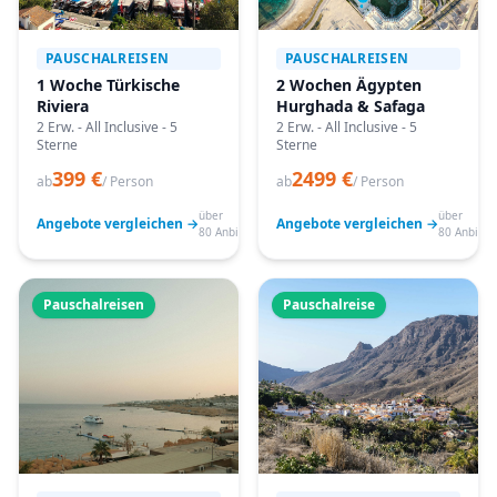
PAUSCHALREISEN
PAUSCHALREISEN
1 Woche Türkische
2 Wochen Ägypten
Riviera
Hurghada & Safaga
2 Erw. - All Inclusive - 5
2 Erw. - All Inclusive - 5
Sterne
Sterne
399 €
2499 €
ab
/ Person
ab
/ Person
über
über
Angebote vergleichen →
Angebote vergleichen →
80 Anbieter
80 Anbiete
Pauschalreisen
Pauschalreise