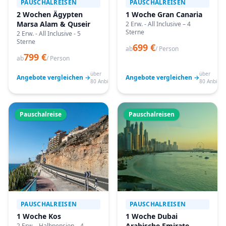
PAUSCHALREISEN
PAUSCHALREISEN
2 Wochen Ägypten
1 Woche Gran Canaria
Marsa Alam & Quseir
2 Erw. - All Inclusive – 4
Sterne
2 Erw. - All Inclusive - 5
Sterne
699 €
ab
/ Person
799 €
ab
/ Person
über
über
Angebote vergleichen →
Angebote vergleichen →
80 Anbieter
80 Anbiete
Pauschalreise
Pauschalreisen
PAUSCHALREISEN
PAUSCHALREISEN
1 Woche Kos
1 Woche Dubai
Arabische Emirate
2 Erw. - Halbpension – 4