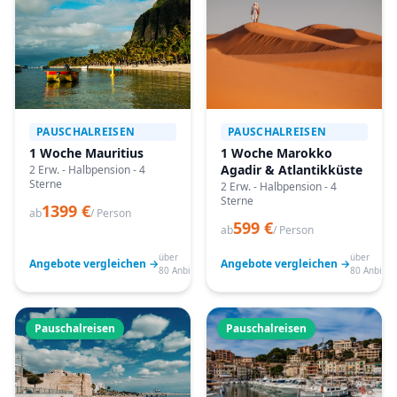
PAUSCHALREISEN
PAUSCHALREISEN
1 Woche Mauritius
1 Woche Marokko
Agadir & Atlantikküste
2 Erw. - Halbpension - 4
Sterne
2 Erw. - Halbpension - 4
Sterne
1399 €
ab
/ Person
599 €
ab
/ Person
über
über
Angebote vergleichen →
Angebote vergleichen →
80 Anbieter
80 Anbiete
Pauschalreisen
Pauschalreisen