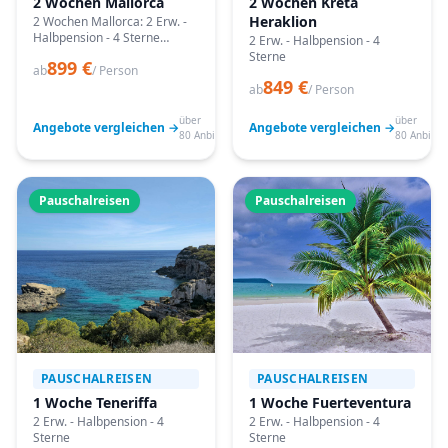
2 Wochen Mallorca
2 Wochen Kreta
Heraklion
2 Wochen Mallorca: 2 Erw. -
Halbpension - 4 Sterne
2 Erw. - Halbpension - 4
Angebote vergleichen,
Sterne
899 €
passende Termine prüfen
ab
/ Person
849 €
und mit Bestpreis-Garantie
ab
/ Person
buchen.
über
über
Angebote vergleichen →
Angebote vergleichen →
80 Anbieter
80 Anbiete
Pauschalreisen
Pauschalreisen
PAUSCHALREISEN
PAUSCHALREISEN
1 Woche Teneriffa
1 Woche Fuerteventura
2 Erw. - Halbpension - 4
2 Erw. - Halbpension - 4
Sterne
Sterne