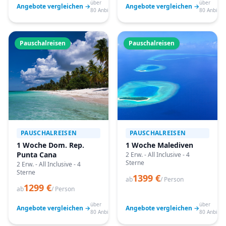
über
über
Angebote vergleichen →
Angebote vergleichen →
80 Anbieter
80 Anbiete
Pauschalreisen
Pauschalreisen
PAUSCHALREISEN
PAUSCHALREISEN
1 Woche Dom. Rep.
1 Woche Malediven
Punta Cana
2 Erw. - All Inclusive - 4
Sterne
2 Erw. - All Inclusive - 4
Sterne
1399 €
ab
/ Person
1299 €
ab
/ Person
über
über
Angebote vergleichen →
Angebote vergleichen →
80 Anbieter
80 Anbiete