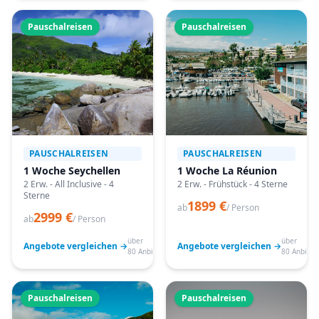
Pauschalreisen
Pauschalreisen
PAUSCHALREISEN
PAUSCHALREISEN
1 Woche Seychellen
1 Woche La Réunion
2 Erw. - All Inclusive - 4
2 Erw. - Frühstück - 4 Sterne
Sterne
1899 €
ab
/ Person
2999 €
ab
/ Person
über
über
Angebote vergleichen →
Angebote vergleichen →
80 Anbieter
80 Anbiete
Pauschalreisen
Pauschalreisen