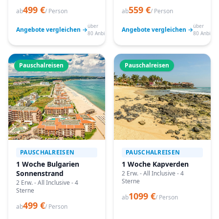
499 €
559 €
ab
/ Person
ab
/ Person
über
über
Angebote vergleichen →
Angebote vergleichen →
80 Anbieter
80 Anbiete
Pauschalreisen
Pauschalreisen
PAUSCHALREISEN
PAUSCHALREISEN
1 Woche Bulgarien
1 Woche Kapverden
Sonnenstrand
2 Erw. - All Inclusive - 4
Sterne
2 Erw. - All Inclusive - 4
Sterne
1099 €
ab
/ Person
499 €
ab
/ Person