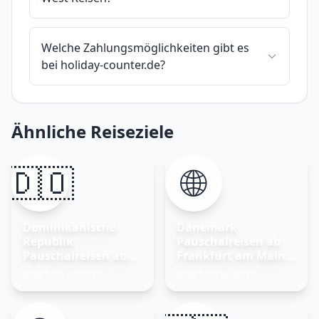
Welche Zahlungsmöglichkeiten gibt es
bei holiday-counter.de?
Ähnliche Reiseziele
🇩🇴
🌐
Dominikanische
Dänemark
Republik
Pauschalreisen ab
Pauschalreisen ab
Frankfurt am Main –
Frankfurt am Main
Nordisches Glück
Angebote ansehen
Angebote ansehen
→
→
entdecken