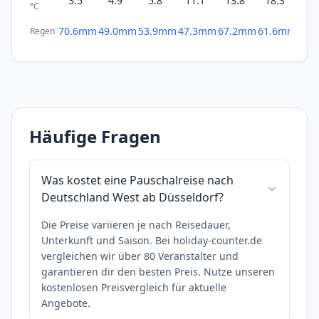
3.5°
4.9°
5.8°
11.1°
13.8°
18.3°
20
°C
70.6mm
49.0mm
53.9mm
47.3mm
67.2mm
61.6mm
65.
Regen
Häufige Fragen
Was kostet eine Pauschalreise nach
Deutschland West ab Düsseldorf?
Die Preise variieren je nach Reisedauer,
Unterkunft und Saison. Bei holiday-counter.de
vergleichen wir über 80 Veranstalter und
garantieren dir den besten Preis. Nutze unseren
kostenlosen Preisvergleich für aktuelle
Angebote.