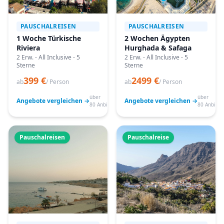
PAUSCHALREISEN
PAUSCHALREISEN
1 Woche Türkische
2 Wochen Ägypten
Riviera
Hurghada & Safaga
2 Erw. - All Inclusive - 5
2 Erw. - All Inclusive - 5
Sterne
Sterne
399 €
2499 €
ab
/ Person
ab
/ Person
über
über
Angebote vergleichen →
Angebote vergleichen →
80 Anbieter
80 Anbiete
Pauschalreisen
Pauschalreise