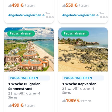
499 €
559 €
ab
/ Person
ab
/ Person
über
über
Angebote vergleichen →
Angebote vergleichen →
80 Anbieter
80 Anbiete
Pauschalreisen
Pauschalreisen
PAUSCHALREISEN
PAUSCHALREISEN
1 Woche Bulgarien
1 Woche Kapverden
Sonnenstrand
2 Erw. - All Inclusive - 4
Sterne
2 Erw. - All Inclusive - 4
Sterne
1099 €
ab
/ Person
499 €
ab
/ Person