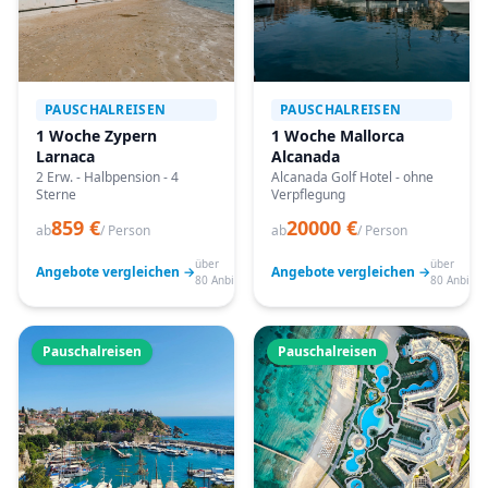
PAUSCHALREISEN
PAUSCHALREISEN
1 Woche Zypern
1 Woche Mallorca
Larnaca
Alcanada
2 Erw. - Halbpension - 4
Alcanada Golf Hotel - ohne
Sterne
Verpflegung
859 €
20000 €
ab
/ Person
ab
/ Person
über
über
Angebote vergleichen →
Angebote vergleichen →
80 Anbieter
80 Anbiete
Pauschalreisen
Pauschalreisen