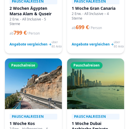
PAUSCHALREISEN
PAUSCHALREISEN
2 Wochen Ägypten
1 Woche Gran Canaria
Marsa Alam & Quseir
2 Erw. - All Inclusive – 4
Sterne
2 Erw. - All Inclusive - 5
Sterne
699 €
ab
/ Person
799 €
ab
/ Person
über
über
Angebote vergleichen →
Angebote vergleichen →
80 Anbieter
80 Anbiete
Pauschalreise
Pauschalreisen
PAUSCHALREISEN
PAUSCHALREISEN
1 Woche Kos
1 Woche Dubai
Arabische Emirate
2 Erw. - Halbpension – 4