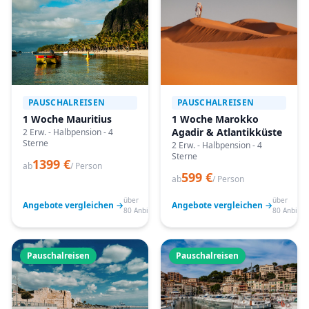
PAUSCHALREISEN
PAUSCHALREISEN
1 Woche Mauritius
1 Woche Marokko
Agadir & Atlantikküste
2 Erw. - Halbpension - 4
Sterne
2 Erw. - Halbpension - 4
Sterne
1399 €
ab
/ Person
599 €
ab
/ Person
über
über
Angebote vergleichen →
Angebote vergleichen →
80 Anbieter
80 Anbiete
Pauschalreisen
Pauschalreisen