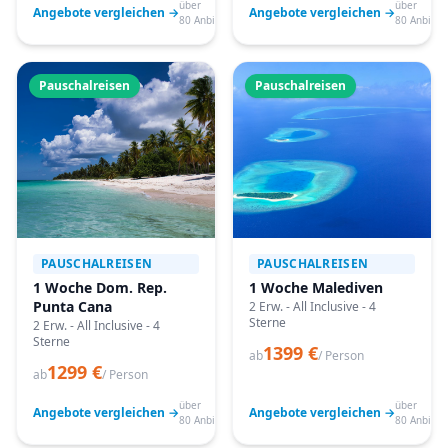
über
über
Angebote vergleichen →
Angebote vergleichen →
80 Anbieter
80 Anbiete
Pauschalreisen
Pauschalreisen
PAUSCHALREISEN
PAUSCHALREISEN
1 Woche Dom. Rep.
1 Woche Malediven
Punta Cana
2 Erw. - All Inclusive - 4
Sterne
2 Erw. - All Inclusive - 4
Sterne
1399 €
ab
/ Person
1299 €
ab
/ Person
über
über
Angebote vergleichen →
Angebote vergleichen →
80 Anbieter
80 Anbiete