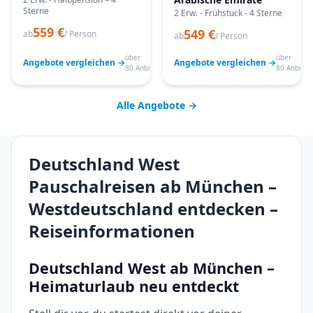
Sterne
2 Erw. - Frühstück - 4 Sterne
559 €
549 €
ab
/ Person
ab
/ Person
über
über
Angebote vergleichen →
Angebote vergleichen →
80 Anbieter
80 Anbiete
Alle Angebote →
Deutschland West
Pauschalreisen ab München –
Westdeutschland entdecken –
Reiseinformationen
Deutschland West ab München –
Heimaturlaub neu entdeckt