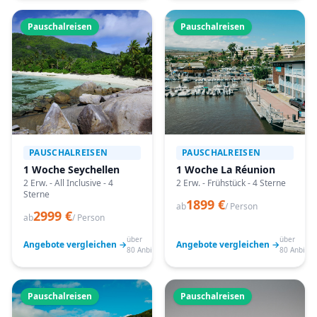
Pauschalreisen
Pauschalreisen
PAUSCHALREISEN
PAUSCHALREISEN
1 Woche Seychellen
1 Woche La Réunion
2 Erw. - All Inclusive - 4
2 Erw. - Frühstück - 4 Sterne
Sterne
1899 €
ab
/ Person
2999 €
ab
/ Person
über
über
Angebote vergleichen →
Angebote vergleichen →
80 Anbieter
80 Anbiete
Pauschalreisen
Pauschalreisen