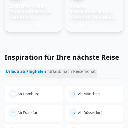
Indischer Ozean
Island
Pauschalreisen ab
Pauschalreisen ab
Frankfurt –
Frankfurt am Main –
Trauminseln
Feuer und Eis
Angebote ansehen
Angebote ansehen
→
→
entdecken
erleben
Inspiration für Ihre nächste Reise
Urlaub ab Flughafen
Urlaub nach Reisemonat
Ab Hamburg
Ab München
Ab Frankfurt
Ab Düsseldorf