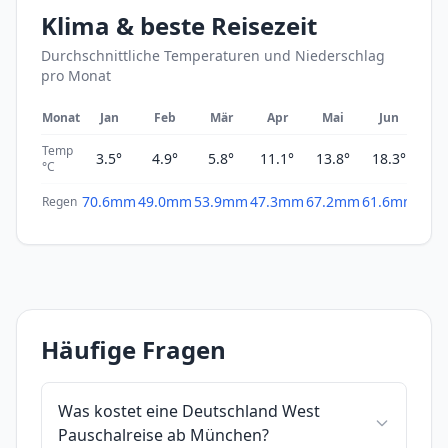
Klima & beste Reisezeit
Durchschnittliche Temperaturen und Niederschlag
pro Monat
Monat
Jan
Feb
Mär
Apr
Mai
Jun
Ju
Temp
3.5°
4.9°
5.8°
11.1°
13.8°
18.3°
20
°C
70.6mm
49.0mm
53.9mm
47.3mm
67.2mm
61.6mm
65.
Regen
Häufige Fragen
Was kostet eine Deutschland West
Pauschalreise ab München?