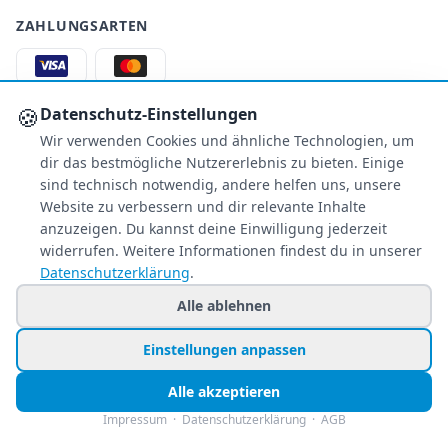
ZAHLUNGSARTEN
🍪
S
€
PA
AMEX
Datenschutz-Einstellungen
Wir verwenden Cookies und ähnliche Technologien, um
Überweisung
PayPal
dir das bestmögliche Nutzererlebnis zu bieten. Einige
sind technisch notwendig, andere helfen uns, unsere
SSL-verschlüsselt
Website zu verbessern und dir relevante Inhalte
anzuzeigen. Du kannst deine Einwilligung jederzeit
SERVICE
widerrufen. Weitere Informationen findest du in unserer
Datenschutzerklärung
.
Über uns
Buchungsinformationen
Alle ablehnen
Bestpreis-Garantie
Kostenloser Rückruf
Einstellungen anpassen
Allgemeine Anfragen
Alle akzeptieren
Blacklist Airlines
Impressum
·
Datenschutzerklärung
·
AGB