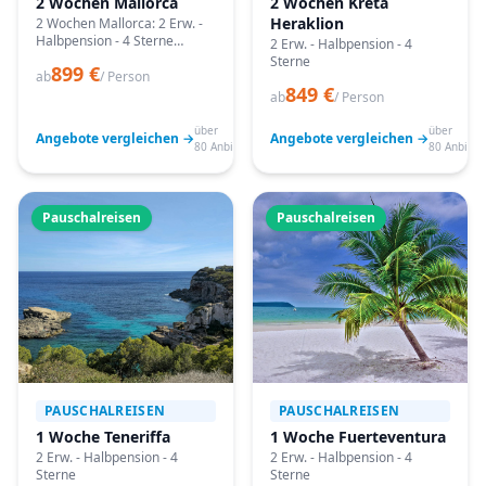
2 Wochen Mallorca
2 Wochen Kreta
Heraklion
2 Wochen Mallorca: 2 Erw. -
Halbpension - 4 Sterne
2 Erw. - Halbpension - 4
Angebote vergleichen,
Sterne
899 €
passende Termine prüfen
ab
/ Person
849 €
und mit Bestpreis-Garantie
ab
/ Person
buchen.
über
über
Angebote vergleichen →
Angebote vergleichen →
80 Anbieter
80 Anbiete
Pauschalreisen
Pauschalreisen
PAUSCHALREISEN
PAUSCHALREISEN
1 Woche Teneriffa
1 Woche Fuerteventura
2 Erw. - Halbpension - 4
2 Erw. - Halbpension - 4
Sterne
Sterne