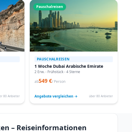
Pauschalreisen
PAUSCHALREISEN
1 Woche Dubai Arabische Emirate
2 Erw. - Frühstück - 4 Sterne
549 €
ab
/ Person
Angebote vergleichen →
er 80 Anbieter
über 80 Anbieter
ken – Reiseinformationen