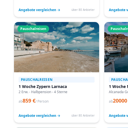
Angebote vergleichen →
Angebote v
über 80 Anbieter
Pauschalreisen
Pauschalr
PAUSCHALREISEN
PAUSCHA
1 Woche Zypern Larnaca
1 Woche 
2 Erw. - Halbpension - 4 Sterne
Alcanada Go
859 €
20000
ab
/ Person
ab
Angebote vergleichen →
Angebote v
über 80 Anbieter