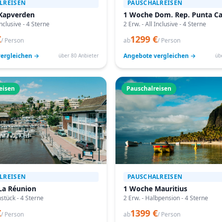
LREISEN
PAUSCHALREISEN
Kapverden
1 Woche Dom. Rep. Punta C
Inclusive - 4 Sterne
2 Erw. - All Inclusive - 4 Sterne
€
1299 €
/ Person
ab
/ Person
ergleichen →
Angebote vergleichen →
über 80 Anbieter
üb
eisen
Pauschalreisen
LREISEN
PAUSCHALREISEN
La Réunion
1 Woche Mauritius
hstück - 4 Sterne
2 Erw. - Halbpension - 4 Sterne
€
1399 €
/ Person
ab
/ Person