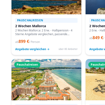
PAUSCHALREISEN
PAUSCHA
2 Wochen Mallorca
2 Wochen
2 Wochen Mallorca: 2 Erw. - Halbpension - 4
2 Erw. - Hal
Sterne Angebote vergleichen, passende
849 €
Termine prüfen und mit Bestpreis-Garantie
ab
/
899 €
buchen.
ab
/ Person
Angebote vergleichen →
Angebote v
über 80 Anbieter
Pauschalreisen
Pauschalr