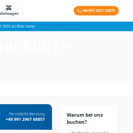
🚕
+49 991 2967 68857
Mietwagen
it 2003 an Ihrer Seite!
rankfurt –
Persönliche Beratung
Warum bei uns
+49 991 2967 68857
buchen?