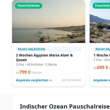
Pauschalreisen
Pauschalr
PAUSCHALREISEN
PAUSCHA
2 Wochen Ägypten Marsa Alam &
1 Woche 
Quseir
2 Erw. - All 
2 Erw. - All Inclusive - 5 Sterne
699 €
ab
/
799 €
ab
/ Person
Angebote vergleichen →
Angebote v
über 80 Anbieter
Indischer Ozean Pauschalreise