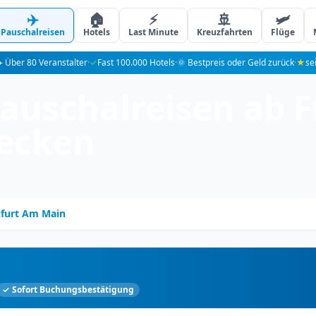
✈️
🏠
⚡
🚢
🛩️
Pauschalreisen
Hotels
Last Minute
Kreuzfahrten
Flüge
️ Über 80 Veranstalter
·
✓
Fast 100.000 Hotels
·
🌞 Bestpreis oder Geld zurück
·
★
se
auschalreisen ab F
ecken
furt Am Main
✓ Sofort Buchungsbestätigung