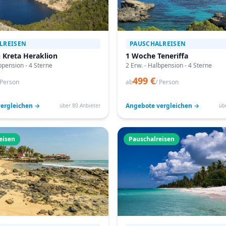
LREISEN
PAUSCHALREISEN
 Kreta Heraklion
1 Woche Teneriffa
bpension - 4 Sterne
2 Erw. - Halbpension - 4 Sterne
499 €
 Person
ab
/ Person
ergleichen →
Angebote vergleichen →
über 80 Anbieter
üb
eisen
Pauschalreisen