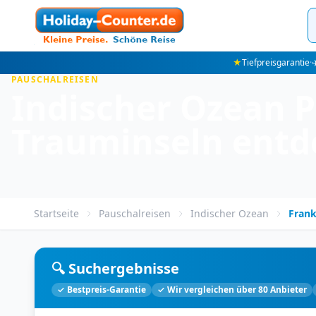
★
Tiefpreisgarantie
·
✈
PAUSCHALREISEN
Indischer Ozean P
Trauminseln entd
Startseite
Pauschalreisen
Indischer Ozean
Frank
🔍 Suchergebnisse
✓ Bestpreis-Garantie
✓ Wir vergleichen über 80 Anbieter