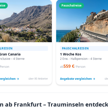
eise
Pauschalreise
LREISEN
PAUSCHALREISEN
Gran Canaria
1 Woche Kos
Inclusive – 4 Sterne
2 Erw. - Halbpension – 4 Sterne
559 €
 Person
ab
/ Person
ergleichen →
Angebote vergleichen →
über 80 Anbieter
üb
n ab Frankfurt – Trauminseln entdec