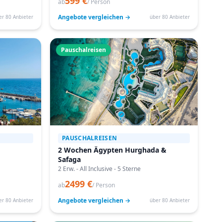
599 €
ab
/ Person
Angebote vergleichen →
er 80 Anbieter
über 80 Anbieter
Pauschalreisen
PAUSCHALREISEN
2 Wochen Ägypten Hurghada &
Safaga
2 Erw. - All Inclusive - 5 Sterne
2499 €
ab
/ Person
Angebote vergleichen →
er 80 Anbieter
über 80 Anbieter