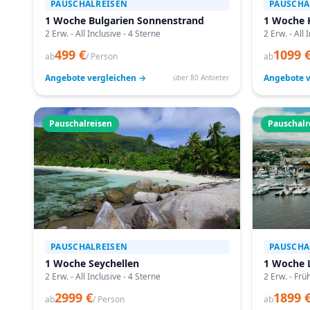
PAUSCHALREISEN
PAUSCHA
1 Woche Bulgarien Sonnenstrand
1 Woche 
2 Erw. - All Inclusive - 4 Sterne
2 Erw. - All 
499 €
1099 
ab
/ Person
ab
Angebote vergleichen →
Angebote v
über 80 Anbieter
Pauschalreisen
Pauschalr
PAUSCHALREISEN
PAUSCHA
1 Woche Seychellen
1 Woche 
2 Erw. - All Inclusive - 4 Sterne
2 Erw. - Frü
2999 €
1899 
ab
/ Person
ab