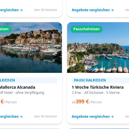
ergleichen →
Angebote vergleichen →
über 80 Anbieter
üb
eisen
Pauschalreisen
LREISEN
PAUSCHALREISEN
Mallorca Alcanada
1 Woche Türkische Riviera
lf Hotel - ohne Verpflegung
2 Erw. - All Inclusive - 5 Sterne
 €
399 €
/ Person
ab
/ Person
ergleichen →
Angebote vergleichen →
über 80 Anbieter
üb