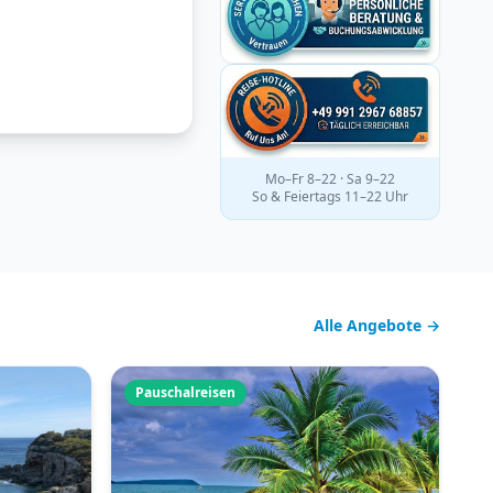
Mo–Fr 8–22 · Sa 9–22
So & Feiertags 11–22 Uhr
Alle Angebote →
Pauschalreisen