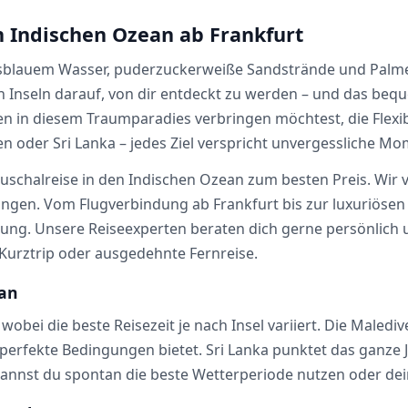
n Indischen Ozean ab Frankfurt
türkisblauem Wasser, puderzuckerweiße Sandstrände und Palm
n Inseln darauf, von dir entdeckt zu werden – und das beq
 in diesem Traumparadies verbringen möchtest, die Flexibi
en oder Sri Lanka – jedes Ziel verspricht unvergessliche 
auschalreise in den Indischen Ozean zum besten Preis. Wir v
ungen. Vom Flugverbindung ab Frankfurt bis zur luxuriösen U
ung. Unsere Reiseexperten beraten dich gerne persönlich 
 Kurztrip oder ausgedehnte Fernreise.
ean
 wobei die beste Reisezeit je nach Insel variiert. Die Maled
perfekte Bedingungen bietet. Sri Lanka punktet das ganze 
kannst du spontan die beste Wetterperiode nutzen oder dein