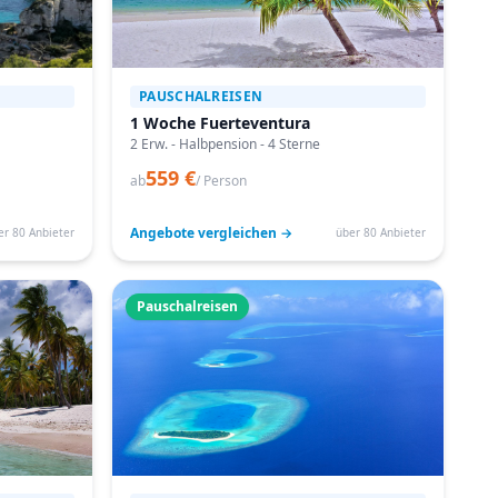
PAUSCHALREISEN
1 Woche Fuerteventura
2 Erw. - Halbpension - 4 Sterne
559 €
ab
/ Person
Angebote vergleichen →
er 80 Anbieter
über 80 Anbieter
Pauschalreisen