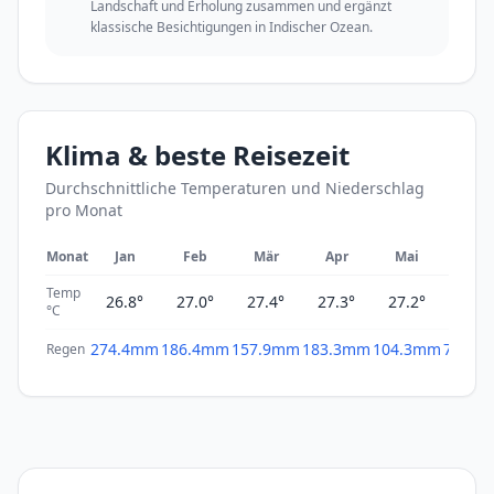
Landschaft und Erholung zusammen und ergänzt
klassische Besichtigungen in Indischer Ozean.
Klima & beste Reisezeit
Durchschnittliche Temperaturen und Niederschlag
pro Monat
Monat
Jan
Feb
Mär
Apr
Mai
Jun
Temp
26.8°
27.0°
27.4°
27.3°
27.2°
26.3°
°C
274.4mm
186.4mm
157.9mm
183.3mm
104.3mm
78.0m
Regen