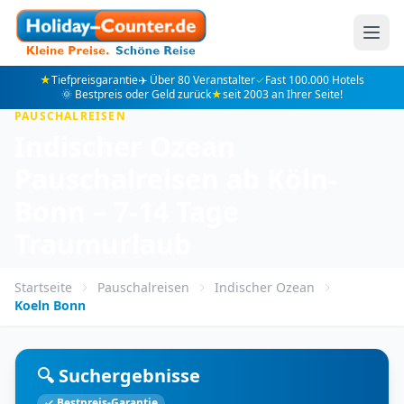
★
Tiefpreisgarantie
✈️ Über 80 Veranstalter
✓
Fast 100.000 Hotels
🌞 Bestpreis oder Geld zurück
★
seit 2003 an Ihrer Seite!
PAUSCHALREISEN
Indischer Ozean
Pauschalreisen ab Köln-
Bonn – 7-14 Tage
Traumurlaub
Startseite
Pauschalreisen
Indischer Ozean
Koeln Bonn
🔍 Suchergebnisse
✓ Bestpreis-Garantie