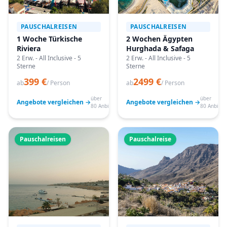
PAUSCHALREISEN
PAUSCHALREISEN
1 Woche Türkische
2 Wochen Ägypten
Riviera
Hurghada & Safaga
2 Erw. - All Inclusive - 5
2 Erw. - All Inclusive - 5
Sterne
Sterne
399 €
2499 €
ab
/ Person
ab
/ Person
über
über
Angebote vergleichen →
Angebote vergleichen →
80 Anbieter
80 Anbiete
Pauschalreisen
Pauschalreise