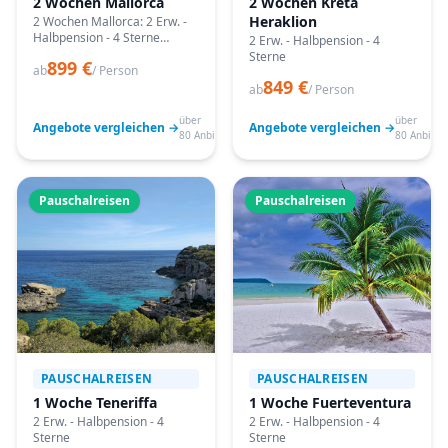
2 Wochen Mallorca
2 Wochen Kreta
Heraklion
2 Wochen Mallorca: 2 Erw. -
Halbpension - 4 Sterne
2 Erw. - Halbpension - 4
Angebote vergleichen,
Sterne
899 €
passende Termine prüfen
ab
/ Person
849 €
und mit Bestpreis-Garantie
ab
/ Person
buchen.
über
über
Angebote vergleichen →
Angebote vergleichen →
80 Anbieter
80 Anbiete
Pauschalreisen
Pauschalreisen
PAUSCHALREISEN
PAUSCHALREISEN
1 Woche Teneriffa
1 Woche Fuerteventura
2 Erw. - Halbpension - 4
2 Erw. - Halbpension - 4
Sterne
Sterne