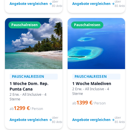
über
über
Angebote vergleichen →
Angebote vergleichen →
80 Anbieter
80 Anbiete
Pauschalreisen
Pauschalreisen
PAUSCHALREISEN
PAUSCHALREISEN
1 Woche Dom. Rep.
1 Woche Malediven
Punta Cana
2 Erw. - All Inclusive - 4
Sterne
2 Erw. - All Inclusive - 4
Sterne
1399 €
ab
/ Person
1299 €
ab
/ Person
über
über
Angebote vergleichen →
Angebote vergleichen →
80 Anbieter
80 Anbiete