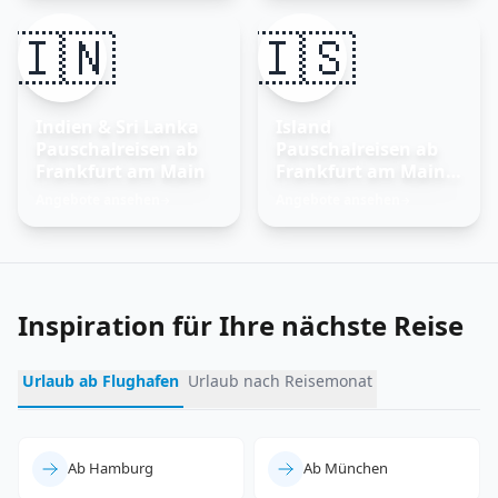
🇮🇳
🇮🇸
Indien & Sri Lanka
Island
Pauschalreisen ab
Pauschalreisen ab
Frankfurt am Main
Frankfurt am Main –
Feuer und Eis
Angebote ansehen
Angebote ansehen
→
→
erleben
Inspiration für Ihre nächste Reise
Urlaub ab Flughafen
Urlaub nach Reisemonat
Ab Hamburg
Ab München