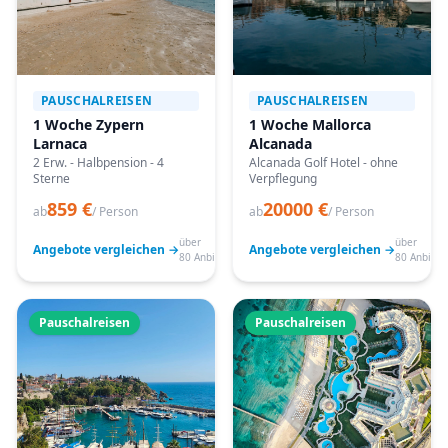
PAUSCHALREISEN
PAUSCHALREISEN
1 Woche Zypern
1 Woche Mallorca
Larnaca
Alcanada
2 Erw. - Halbpension - 4
Alcanada Golf Hotel - ohne
Sterne
Verpflegung
859 €
20000 €
ab
/ Person
ab
/ Person
über
über
Angebote vergleichen →
Angebote vergleichen →
80 Anbieter
80 Anbiete
Pauschalreisen
Pauschalreisen