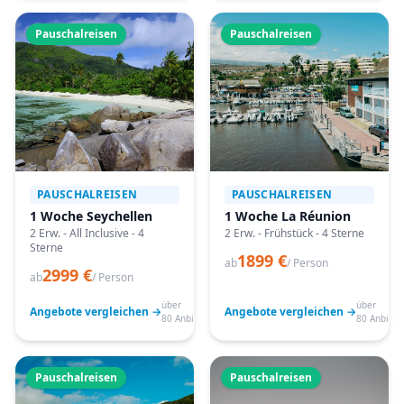
Pauschalreisen
Pauschalreisen
PAUSCHALREISEN
PAUSCHALREISEN
1 Woche Seychellen
1 Woche La Réunion
2 Erw. - All Inclusive - 4
2 Erw. - Frühstück - 4 Sterne
Sterne
1899 €
ab
/ Person
2999 €
ab
/ Person
über
über
Angebote vergleichen →
Angebote vergleichen →
80 Anbieter
80 Anbiete
Pauschalreisen
Pauschalreisen