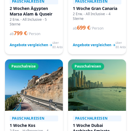
PAUSCHALREISEN
PAUSCHALREISEN
2 Wochen Ägypten
1 Woche Gran Canaria
Marsa Alam & Quseir
2 Erw. - All Inclusive – 4
Sterne
2 Erw. - All Inclusive - 5
Sterne
699 €
ab
/ Person
799 €
ab
/ Person
über
über
Angebote vergleichen →
Angebote vergleichen →
80 Anbieter
80 Anbiete
Pauschalreise
Pauschalreisen
PAUSCHALREISEN
PAUSCHALREISEN
1 Woche Kos
1 Woche Dubai
Arabische Emirate
2 Erw. - Halbpension – 4