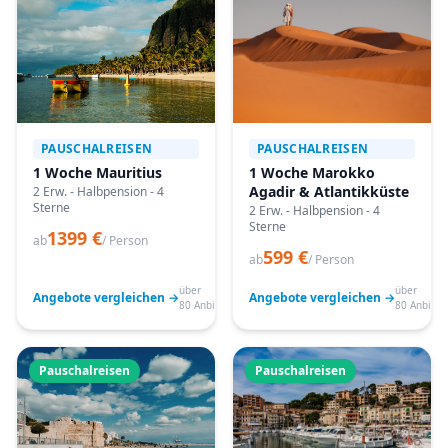
PAUSCHALREISEN
PAUSCHALREISEN
1 Woche Mauritius
1 Woche Marokko
Agadir & Atlantikküste
2 Erw. - Halbpension - 4
Sterne
2 Erw. - Halbpension - 4
Sterne
1399 €
ab
/ Person
599 €
ab
/ Person
über
über
Angebote vergleichen →
Angebote vergleichen →
80 Anbieter
80 Anbiete
Pauschalreisen
Pauschalreisen