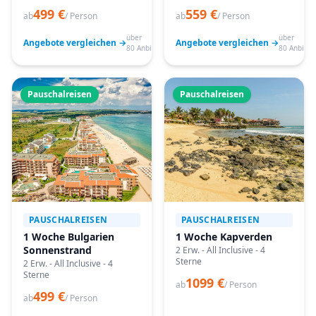
499 €
559 €
ab
/ Person
ab
/ Person
über
über
Angebote vergleichen →
Angebote vergleichen →
80 Anbieter
80 Anbiete
Pauschalreisen
Pauschalreisen
PAUSCHALREISEN
PAUSCHALREISEN
1 Woche Bulgarien
1 Woche Kapverden
Sonnenstrand
2 Erw. - All Inclusive - 4
Sterne
2 Erw. - All Inclusive - 4
Sterne
1099 €
ab
/ Person
499 €
ab
/ Person