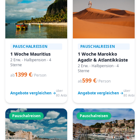
PAUSCHALREISEN
PAUSCHALREISEN
1 Woche Mauritius
1 Woche Marokko
Agadir & Atlantikküste
2 Erw. - Halbpension - 4
Sterne
2 Erw. - Halbpension - 4
Sterne
1399 €
ab
/ Person
599 €
ab
/ Person
über
über
Angebote vergleichen →
Angebote vergleichen →
80 Anbieter
80 Anbiete
Pauschalreisen
Pauschalreisen