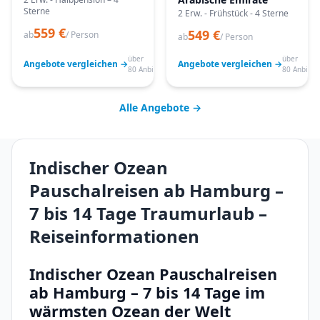
Sterne
2 Erw. - Frühstück - 4 Sterne
559 €
549 €
ab
/ Person
ab
/ Person
über
über
Angebote vergleichen →
Angebote vergleichen →
80 Anbieter
80 Anbiete
Alle Angebote →
Indischer Ozean
Pauschalreisen ab Hamburg –
7 bis 14 Tage Traumurlaub –
Reiseinformationen
Indischer Ozean Pauschalreisen
ab Hamburg – 7 bis 14 Tage im
wärmsten Ozean der Welt