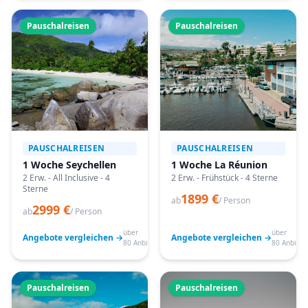
Pauschalreisen
Pauschalreisen
PAUSCHALREISEN
PAUSCHALREISEN
1 Woche Seychellen
1 Woche La Réunion
2 Erw. - All Inclusive - 4
2 Erw. - Frühstück - 4 Sterne
Sterne
1899 €
ab
/ Person
2999 €
ab
/ Person
über
über
Angebote vergleichen →
Angebote vergleichen →
80 Anbieter
80 Anbiete
Pauschalreisen
Pauschalreisen