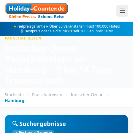
★
Tiefpreisgarantie
✈️ Über 80 Veranstalter
✓
Fast 100.000 Hotels
🌞 Bestpreis oder Geld zurück
★
seit 2003 an Ihrer Seite!
PAUSCHALREISEN
Indischer Ozean
Pauschalreisen ab
Hamburg – 7 bis 14 Tage
Traumurlaub
Startseite
Pauschalreisen
Indischer Ozean
Hamburg
🔍 Suchergebnisse
✓ Bestpreis-Garantie