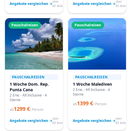
über
über
Angebote vergleichen →
Angebote vergleichen →
80 Anbieter
80 Anbiete
Pauschalreisen
Pauschalreisen
PAUSCHALREISEN
PAUSCHALREISEN
1 Woche Dom. Rep.
1 Woche Malediven
Punta Cana
2 Erw. - All Inclusive - 4
Sterne
2 Erw. - All Inclusive - 4
Sterne
1399 €
ab
/ Person
1299 €
ab
/ Person
über
über
Angebote vergleichen →
Angebote vergleichen →
80 Anbieter
80 Anbiete