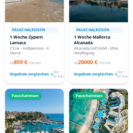
PAUSCHALREISEN
PAUSCHALREISEN
1 Woche Zypern
1 Woche Mallorca
Larnaca
Alcanada
2 Erw. - Halbpension - 4
Alcanada Golf Hotel - ohne
Sterne
Verpflegung
859 €
20000 €
ab
/ Person
ab
/ Person
über
über
Angebote vergleichen →
Angebote vergleichen →
80 Anbieter
80 Anbiete
Pauschalreisen
Pauschalreisen