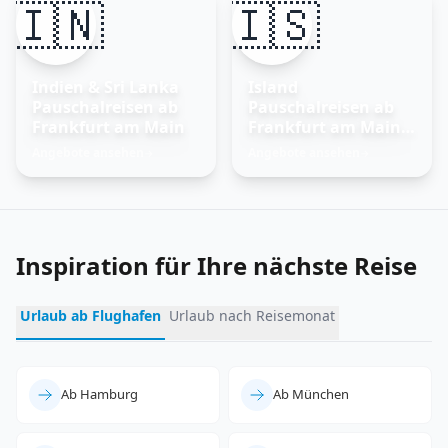
🇮🇳
🇮🇸
Indien & Sri Lanka
Island
Pauschalreisen ab
Pauschalreisen ab
Frankfurt am Main
Frankfurt am Main –
Feuer und Eis
Angebote ansehen
Angebote ansehen
→
→
erleben
Inspiration für Ihre nächste Reise
Urlaub ab Flughafen
Urlaub nach Reisemonat
Ab Hamburg
Ab München