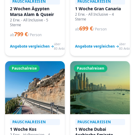
PAUSCHALREISEN
PAUSCHALREISEN
2 Wochen Ägypten
1 Woche Gran Canaria
Marsa Alam & Quseir
2 Erw. - All Inclusive – 4
Sterne
2 Erw. - All Inclusive - 5
Sterne
699 €
ab
/ Person
799 €
ab
/ Person
über
über
Angebote vergleichen →
Angebote vergleichen →
80 Anbieter
80 Anbiete
Pauschalreise
Pauschalreisen
PAUSCHALREISEN
PAUSCHALREISEN
1 Woche Kos
1 Woche Dubai
Arabische Emirate
2 Erw. - Halbpension – 4