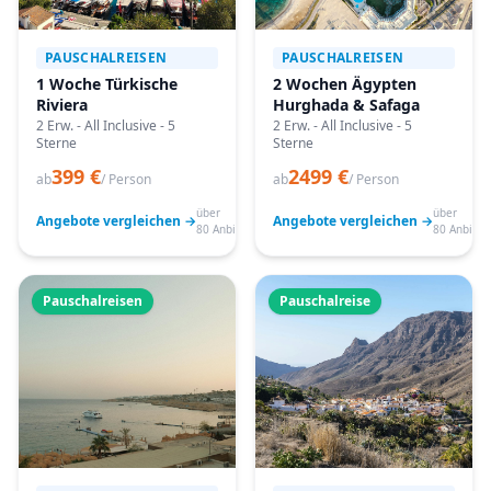
PAUSCHALREISEN
PAUSCHALREISEN
1 Woche Türkische
2 Wochen Ägypten
Riviera
Hurghada & Safaga
2 Erw. - All Inclusive - 5
2 Erw. - All Inclusive - 5
Sterne
Sterne
399 €
2499 €
ab
/ Person
ab
/ Person
über
über
Angebote vergleichen →
Angebote vergleichen →
80 Anbieter
80 Anbiete
Pauschalreisen
Pauschalreise