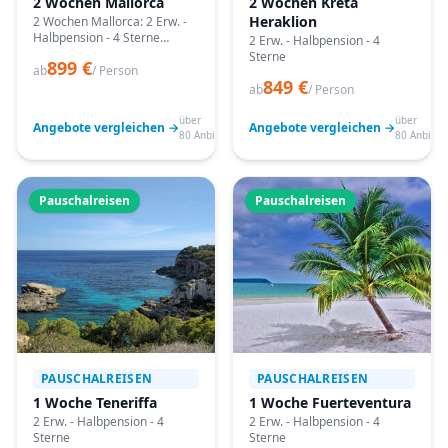
2 Wochen Mallorca
2 Wochen Kreta
Heraklion
2 Wochen Mallorca: 2 Erw. -
Halbpension - 4 Sterne
2 Erw. - Halbpension - 4
Angebote vergleichen,
Sterne
899 €
passende Termine prüfen
ab
/ Person
849 €
und mit Bestpreis-Garantie
ab
/ Person
buchen.
über
über
Angebote vergleichen →
Angebote vergleichen →
80 Anbieter
80 Anbiete
Pauschalreisen
Pauschalreisen
PAUSCHALREISEN
PAUSCHALREISEN
1 Woche Teneriffa
1 Woche Fuerteventura
2 Erw. - Halbpension - 4
2 Erw. - Halbpension - 4
Sterne
Sterne