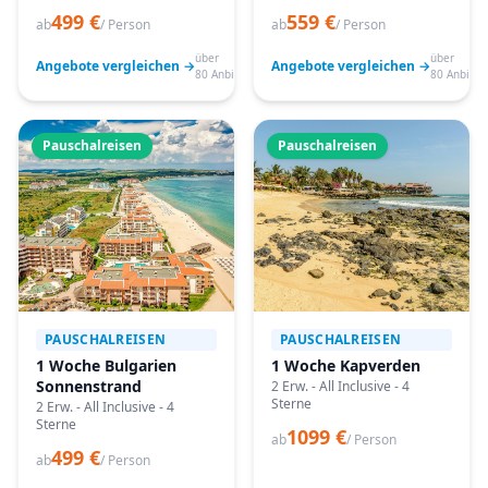
499 €
559 €
ab
/ Person
ab
/ Person
über
über
Angebote vergleichen →
Angebote vergleichen →
80 Anbieter
80 Anbiete
Pauschalreisen
Pauschalreisen
PAUSCHALREISEN
PAUSCHALREISEN
1 Woche Bulgarien
1 Woche Kapverden
Sonnenstrand
2 Erw. - All Inclusive - 4
Sterne
2 Erw. - All Inclusive - 4
Sterne
1099 €
ab
/ Person
499 €
ab
/ Person