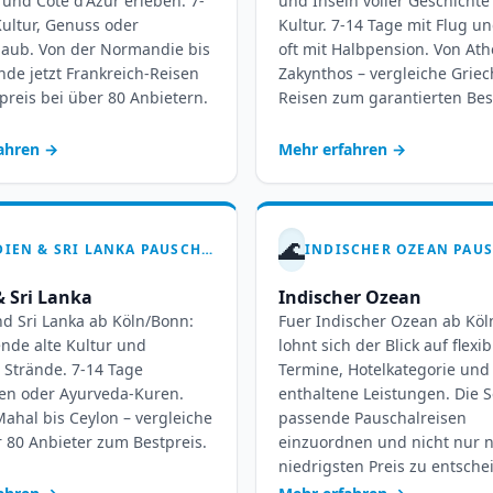
und Côte d'Azur erleben. 7-
und Inseln voller Geschicht
ultur, Genuss oder
Kultur. 7-14 Tage mit Flug un
laub. Von der Normandie bis
oft mit Halbpension. Von Ath
inde jetzt Frankreich-Reisen
Zakynthos – vergleiche Grie
reis bei über 80 Anbietern.
Reisen zum garantierten Bes
fahren
→
Mehr erfahren
→
🌊
INDIEN & SRI LANKA PAUSCHALREISEN AB KÖLN-BONN – EXOTIK PUR ERLEBEN
& Sri Lanka
Indischer Ozean
nd Sri Lanka ab Köln/Bonn:
Fuer Indischer Ozean ab Kö
nde alte Kultur und
lohnt sich der Blick auf flexib
 Strände. 7-14 Tage
Termine, Hotelkategorie und
en oder Ayurveda-Kuren.
enthaltene Leistungen. Die Se
ahal bis Ceylon – vergleiche
passende Pauschalreisen
r 80 Anbieter zum Bestpreis.
einzuordnen und nicht nur 
niedrigsten Preis zu entsche