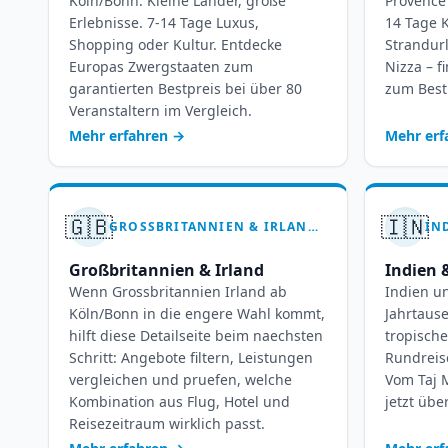
Köln/Bonn: Kleine Länder, große
Provence 
Erlebnisse. 7-14 Tage Luxus,
14 Tage K
Shopping oder Kultur. Entdecke
Strandur
Europas Zwergstaaten zum
Nizza – f
garantierten Bestpreis bei über 80
zum Bestp
Veranstaltern im Vergleich.
Mehr erfahren
→
Mehr er
🇬🇧
🇮🇳
GROSSBRITANNIEN & IRLAND PAUSCHALREISEN AB KÖLN-BONN – IHRE INSELTRÄUME
Großbritannien & Irland
Indien 
Wenn Grossbritannien Irland ab
Indien u
Köln/Bonn in die engere Wahl kommt,
Jahrtause
hilft diese Detailseite beim naechsten
tropische
Schritt: Angebote filtern, Leistungen
Rundreis
vergleichen und pruefen, welche
Vom Taj M
Kombination aus Flug, Hotel und
jetzt übe
Reisezeitraum wirklich passt.