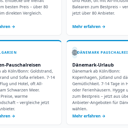
s. Entdecke die Vielfalt
und Hotel, oft mit All-inclusi
m besten Preis – über 80
Balearen zum Bestpreis – ve
im direkten Vergleich.
jetzt über 80 Anbieter.
fahren
→
Mehr erfahren
→
🌐
LGARIEN
en-Pauschalreisen
Dänemark-Urlaub
n ab Köln/Bonn: Goldstrand,
Dänemark ab Köln/Bonn:
rand und Sofia erleben. 7-14
Kopenhagen, Jütland und dä
Flug und Hotel, oft All-
Gemütlichkeit. 7-14 Tage in 
e am Schwarzen Meer.
oder Ferienhäusern. Hygge 
 Preise, warme
zum Bestpreis – jetzt aus üb
dschaft – vergleiche jetzt
Anbieter-Angeboten für Dä
nbieter.
wählen.
fahren
→
Mehr erfahren
→