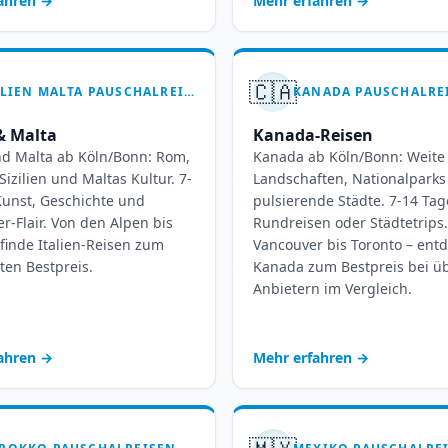
fahren
→
Mehr erfahren
→
🇨🇦
ITALIEN MALTA PAUSCHALREISEN AB KÖLN-BONN: 7-14 TAGE MITTELMEERTRAUM
 & Malta
Kanada-Reisen
und Malta ab Köln/Bonn: Rom,
Kanada ab Köln/Bonn: Weite
Sizilien und Maltas Kultur. 7-
Landschaften, Nationalpark
Kunst, Geschichte und
pulsierende Städte. 7-14 Tag
r-Flair. Von den Alpen bis
Rundreisen oder Städtetrips
– finde Italien-Reisen zum
Vancouver bis Toronto – ent
ten Bestpreis.
Kanada zum Bestpreis bei ü
Anbietern im Vergleich.
fahren
→
Mehr erfahren
→