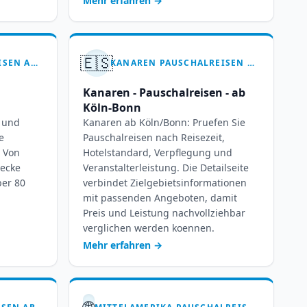
Mehr erfahren
→
🇪🇸
KANADA PAUSCHALREISEN AB KÖLN-BONN – 7-14 TAGE WILDNIS ERLEBEN
KANAREN PAUSCHALREISEN AB KÖLN/BONN – IHR INSELTRAUM WARTET
Kanaren - Pauschalreisen - ab
Köln-Bonn
s und
Kanaren ab Köln/Bonn: Pruefen Sie
e
Pauschalreisen nach Reisezeit,
. Von
Hotelstandard, Verpflegung und
decke
Veranstalterleistung. Die Detailseite
ber 80
verbindet Zielgebietsinformationen
mit passenden Angeboten, damit
Preis und Leistung nachvollziehbar
verglichen werden koennen.
Mehr erfahren
→