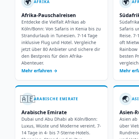
🌍
🌍
AFRIKA
AF
Afrika-Pauschalreisen
Südafri
Entdecke die Vielfalt Afrikas ab
Südafrika
Köln/Bonn: Von Safaris in Kenia bis zu
Safaris 
Strandurlaub in Tunesien. 7-14 Tage
Reise. 7-
inklusive Flug und Hotel. Vergleiche
oft Mietw
jetzt über 80 Anbieter und sichere dir
Rainbow 
den Bestpreis für dein Afrika-
besten Pr
Abenteuer.
vergleic
Mehr erfahren
→
Mehr er
🇦🇪
🌏
ARABISCHE EMIRATE
AS
Arabische Emirate
Asien-R
Dubai und Abu Dhabi ab Köln/Bonn:
Asien ab
Luxus, Wüste und Moderne vereint. 7-
über Viet
14 Tage in 4- bis 7-Sterne-Hotels.
Rundreis