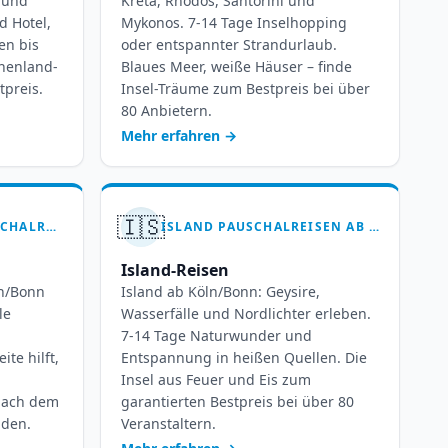
e und
Kreta, Rhodos, Santorini und
d Hotel,
Mykonos. 7-14 Tage Inselhopping
en bis
oder entspannter Strandurlaub.
chenland-
Blaues Meer, weiße Häuser – finde
tpreis.
Insel-Träume zum Bestpreis bei über
80 Anbietern.
Mehr erfahren
→
🇮🇸
INDISCHER OZEAN PAUSCHALREISEN AB KÖLN-BONN – 7-14 TAGE TRAUMURLAUB
ISLAND PAUSCHALREISEN AB KÖLN-BONN: 7-14 TAGE FEUER UND EIS
Island-Reisen
ln/Bonn
Island ab Köln/Bonn: Geysire,
le
Wasserfälle und Nordlichter erleben.
7-14 Tage Naturwunder und
ite hilft,
Entspannung in heißen Quellen. Die
Insel aus Feuer und Eis zum
nach dem
garantierten Bestpreis bei über 80
iden.
Veranstaltern.