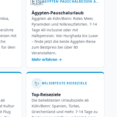
🇪🇬
ÄGYPTEN PAUSCHALREISEN AB KÖLN-BONN – 7 BIS 14 TAGE TRAUMURLAUB
Ägypten-Pauschalurlaub
mbia,
Ägypten ab Köln/Bonn: Rotes Meer,
Pyramiden und Nilkreuzfahrten. 7-14
berührte
Tage All-inclusive oder mit
reisen mit
Halbpension. Von Hurghada bis Luxor
iche
– finde jetzt die beste Ägypten-Reise
 für dein
zum Bestpreis bei über 80
.
Veranstaltern.
Mehr erfahren
→
✨
BELIEBTESTE REISEZIELE
Top-Reiseziele
 ab
Die beliebtesten Urlaubsziele ab
d Kultur
Köln/Bonn: Spanien, Türkei,
it Flug
Griechenland und mehr. 7-14 Tage zu