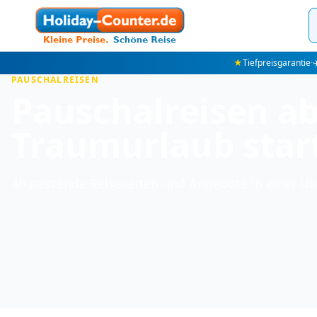
★
Tiefpreisgarantie
·
✈
PAUSCHALREISEN
Pauschalreisen a
Traumurlaub start
46 passende Reiseseiten und Angebote in einer Üb