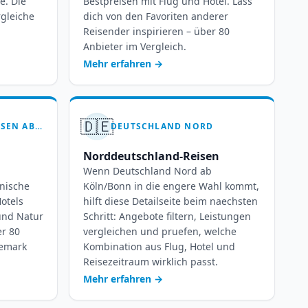
ve. Die
Bestpreisen mit Flug und Hotel. Lass
rgleiche
dich von den Favoriten anderer
Reisender inspirieren – über 80
Anbieter im Vergleich.
Mehr erfahren
→
🇩🇪
DÄNEMARK PAUSCHALREISEN AB KÖLN-BONN – 7 BIS 14 TAGE NORDISCHES GLÜCK
DEUTSCHLAND NORD
Norddeutschland-Reisen
Wenn Deutschland Nord ab
nische
Köln/Bonn in die engere Wahl kommt,
Hotels
hilft diese Detailseite beim naechsten
und Natur
Schritt: Angebote filtern, Leistungen
er 80
vergleichen und pruefen, welche
nemark
Kombination aus Flug, Hotel und
Reisezeitraum wirklich passt.
Mehr erfahren
→