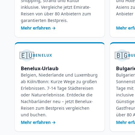
Shopping, Strand und Kultur
und Hotel
inklusive. Vergleiche jetzt Emirate-
Asiens zu
Reisen von über 80 Anbietern zum
Anbieter 
garantierten Bestpreis.
Mehr erfahren
→
Mehr er
🇪🇺
🇧🇬
BENELUX
BU
Benelux-Urlaub
Bulgari
Belgien, Niederlande und Luxemburg
Bulgarie
ab Köln/Bonn: Kurze Wege zu großen
Sonnenst
Erlebnissen. 7-14 Tage Städtereisen
Tage mit 
oder Naturerlebnisse. Entdecke die
inclusiv
Nachbarländer neu – jetzt Benelux-
Günstige
Reisen zum Bestpreis vergleichen
Gastfreun
und buchen.
über 80 A
Mehr erfahren
→
Mehr er