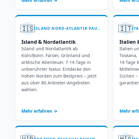
Mehr erfahren
→
Mehr er
🇮🇸
🇮🇹
ISLAND NORD-ATLANTIK PAUSCHALREISEN AB KÖLN-BONN – FEUER UND EIS ERLEBEN
Island & Nordatlantik
Italien
Island und Nordatlantik ab
Italien 
Köln/Bonn: Färöer, Grönland und
Toskana, 
arktische Abenteuer. 7-14 Tage in
14 Tage 
unberührter Natur. Entdecke den
Mittelmee
hohen Norden zum Bestpreis – jetzt
Sizilien 
aus über 80 Anbieter-Angeboten
garantier
wählen.
Mehr erfahren
→
Mehr er