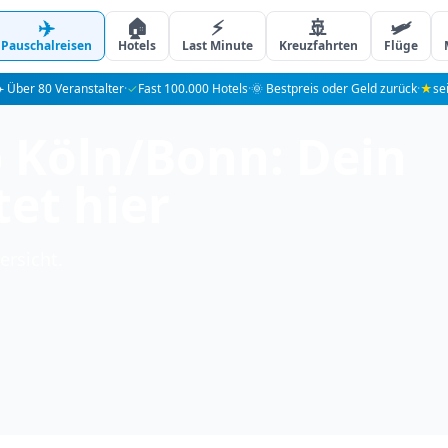
✈️
🏠
⚡
🚢
🛩️
Pauschalreisen
Hotels
Last Minute
Kreuzfahrten
Flüge
️ Über 80 Veranstalter
·
✓
Fast 100.000 Hotels
·
🌞 Bestpreis oder Geld zurück
·
★
se
b Köln/Bonn: Dein
et hier
ersicht.