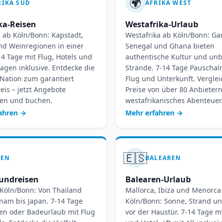
🌍
RIKA SÜD
AFRIKA WEST
ka-Reisen
Westafrika-Urlaub
 ab Köln/Bonn: Kapstadt,
Westafrika ab Köln/Bonn: Ga
und Weinregionen in einer
Senegal und Ghana bieten
14 Tage mit Flug, Hotels und
authentische Kultur und un
agen inklusive. Entdecke die
Strände. 7-14 Tage Pauschal
Nation zum garantiert
Flug und Unterkunft. Vergle
eis – jetzt Angebote
Preise von über 80 Anbietern
hen und buchen.
westafrikanisches Abenteuer
fahren
→
Mehr erfahren
→
🇪🇸
IEN
BALEAREN
undreisen
Balearen-Urlaub
 Köln/Bonn: Von Thailand
Mallorca, Ibiza und Menorca
nam bis Japan. 7-14 Tage
Köln/Bonn: Sonne, Strand un
en oder Badeurlaub mit Flug
vor der Haustür. 7-14 Tage m