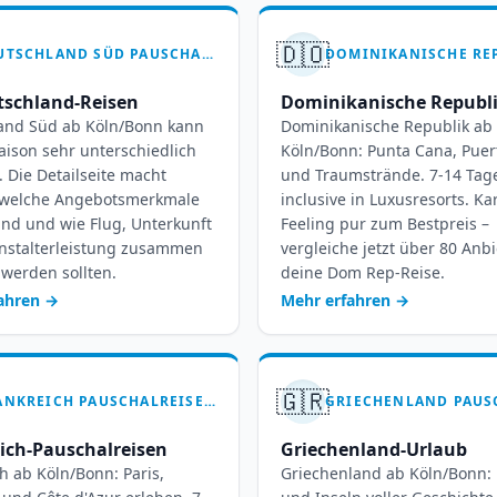
🇩🇴
DEUTSCHLAND SÜD PAUSCHALREISEN AB KÖLN-BONN – IHR HEIMATURLAUB WARTET
schland-Reisen
Dominikanische Republ
and Süd ab Köln/Bonn kann
Dominikanische Republik ab
aison sehr unterschiedlich
Köln/Bonn: Punta Cana, Puer
. Die Detailseite macht
und Traumstrände. 7-14 Tage
, welche Angebotsmerkmale
inclusive in Luxusresorts. Kar
ind und wie Flug, Unterkunft
Feeling pur zum Bestpreis –
nstalterleistung zusammen
vergleiche jetzt über 80 Anbi
werden sollten.
deine Dom Rep-Reise.
fahren
→
Mehr erfahren
→
🇬🇷
FRANKREICH PAUSCHALREISEN AB KÖLN-BONN: 7-14 TAGE SAVOIR-VIVRE
ich-Pauschalreisen
Griechenland-Urlaub
h ab Köln/Bonn: Paris,
Griechenland ab Köln/Bonn: 