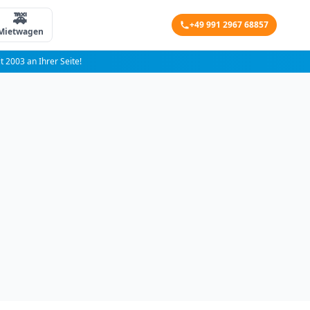
🚕
+49 991 2967 68857
Mietwagen
it 2003 an Ihrer Seite!