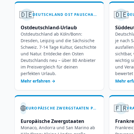
🇩🇪
🇩🇪
DEUTSCHLAND OST PAUSCHALREISEN AB KÖLN-BONN – 7-14 TAGE OSTDEUTSCHLAND
Ostdeutschland-Urlaub
Süddeut
Ostdeutschland ab Köln/Bonn:
Deutschl
Dresden, Leipzig und die Sächsische
je nach S
Schweiz. 7-14 Tage Kultur, Geschichte
ausfallen
und Natur. Entdecke den Osten
sichtbar
Deutschlands neu – über 80 Anbieter
wichtig s
im Preisvergleich für deinen
und Vera
perfekten Urlaub.
bewertet 
Mehr erfahren
→
Mehr er
🌐
🇫🇷
EUROPÄISCHE ZWERGSTAATEN PAUSCHALREISEN AB KÖLN-BONN – 7-14 TAGE
Europäische Zwergstaaten
Frankre
Monaco, Andorra und San Marino ab
Frankreic