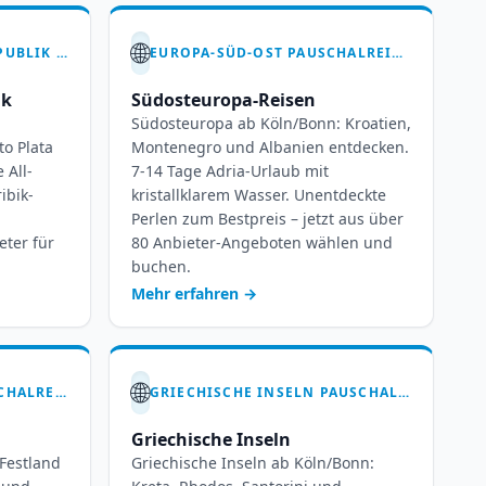
🌐
DOMINIKANISCHE REPUBLIK PAUSCHALREISEN AB KÖLN-BONN: 7-14 TAGE KARIBIK
EUROPA-SÜD-OST PAUSCHALREISEN AB KÖLN/BONN – 7-14 TAGE TRAUMURLAUB
ik
Südosteuropa-Reisen
Südosteuropa ab Köln/Bonn: Kroatien,
to Plata
Montenegro und Albanien entdecken.
 All-
7-14 Tage Adria-Urlaub mit
ibik-
kristallklarem Wasser. Unentdeckte
Perlen zum Bestpreis – jetzt aus über
eter für
80 Anbieter-Angeboten wählen und
buchen.
Mehr erfahren
→
🌐
GRIECHENLAND PAUSCHALREISEN AB KÖLN-BONN – 7-14 TAGE HELLAS ERLEBEN
GRIECHISCHE INSELN PAUSCHALREISEN AB KÖLN/BONN: 7-14 TAGE INSELTRÄUME
Griechische Inseln
Festland
Griechische Inseln ab Köln/Bonn: