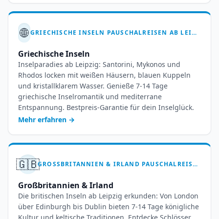
🌐
GRIECHISCHE INSELN PAUSCHALREISEN AB LEIPZIG – IHR INSELTRAUM WARTET
Griechische Inseln
Inselparadies ab Leipzig: Santorini, Mykonos und
Rhodos locken mit weißen Häusern, blauen Kuppeln
und kristallklarem Wasser. Genieße 7-14 Tage
griechische Inselromantik und mediterrane
Entspannung. Bestpreis-Garantie für dein Inselglück.
Mehr erfahren
→
🇬🇧
GROSSBRITANNIEN & IRLAND PAUSCHALREISEN AB LEIPZIG HALLE – IHR INSELABENTEUER
Großbritannien & Irland
Die britischen Inseln ab Leipzig erkunden: Von London
über Edinburgh bis Dublin bieten 7-14 Tage königliche
Kultur und keltische Traditionen. Entdecke Schlösser,