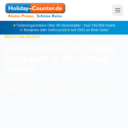
★
Tiefpreisgarantie
✈️ Über 80 Veranstalter
✓
Fast 100.000 Hotels
🌞 Bestpreis oder Geld zurück
★
seit 2003 an Ihrer Seite!
PAUSCHALREISEN
Pauschalreisen ab Leipzig:
Entspannt in den Urlaub
starten
57 passende Reiseseiten und Angebote in einer
Übersicht.