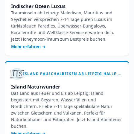
Indischer Ozean Luxus
Trauminseln ab Leipzig: Malediven, Mauritius und
Seychellen versprechen 7-14 Tage puren Luxus im
türkisblauen Paradies. Überwasser-Bungalows,
Korallenriffe und Weltklasse-Service erwarten dich.
Jetzt Honeymoon-Traum zum Bestpreis buchen.
Mehr erfahren
→
🇮🇸
ISLAND PAUSCHALREISEN AB LEIPZIG HALLE – 7 BIS 14 TAGE FEUER UND EIS
Island Naturwunder
Das Land aus Feuer und Eis ab Leipzig: Island
begeistert mit Geysiren, Wasserfällen und
Nordlichtern. Erlebe 7-14 Tage spektakuläre Natur
zwischen Gletschern und Vulkanen. Perfekt für
Naturliebhaber und Fotografen. Jetzt Island-Abenteuer
buchen.
Mehr erfahren
→