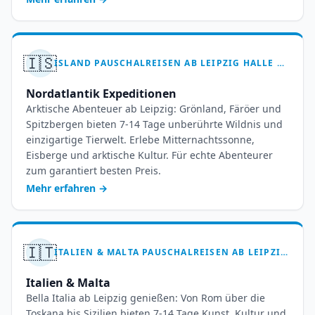
🇮🇸
ISLAND PAUSCHALREISEN AB LEIPZIG HALLE – 7-14 TAGE FEUER UND EIS
Nordatlantik Expeditionen
Arktische Abenteuer ab Leipzig: Grönland, Färöer und
Spitzbergen bieten 7-14 Tage unberührte Wildnis und
einzigartige Tierwelt. Erlebe Mitternachtssonne,
Eisberge und arktische Kultur. Für echte Abenteurer
zum garantiert besten Preis.
Mehr erfahren
→
🇮🇹
ITALIEN & MALTA PAUSCHALREISEN AB LEIPZIG HALLE – MITTELMEERTRÄUME
Italien & Malta
Bella Italia ab Leipzig genießen: Von Rom über die
Toskana bis Sizilien bieten 7-14 Tage Kunst, Kultur und