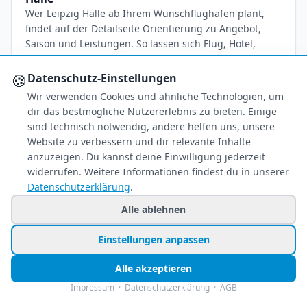
Wer Leipzig Halle ab Ihrem Wunschflughafen plant,
findet auf der Detailseite Orientierung zu Angebot,
Saison und Leistungen. So lassen sich Flug, Hotel,
Transfer und Verpflegung besser einschaetzen, bevor
ein konkretes Pauschalreise-Angebot ausgewaehlt
🍪
Datenschutz-Einstellungen
wird.
Wir verwenden Cookies und ähnliche Technologien, um
Mehr erfahren
→
dir das bestmögliche Nutzererlebnis zu bieten. Einige
sind technisch notwendig, andere helfen uns, unsere
Website zu verbessern und dir relevante Inhalte
anzuzeigen. Du kannst deine Einwilligung jederzeit
🌐
SÜDAMERIKA PAUSCHALREISEN AB LEIPZIG HALLE – 7 BIS 14 TAGE TRAUMURLAUB
widerrufen. Weitere Informationen findest du in unserer
Datenschutzerklärung
.
Südamerika - Pauschalreisen - ab Leipzig Halle
Alle ablehnen
Wenn Leipzig Halle ab Ihrem Wunschflughafen in die
engere Wahl kommt, hilft diese Detailseite beim
Einstellungen anpassen
naechsten Schritt: Angebote filtern, Leistungen
vergleichen und pruefen, welche Kombination aus
Alle akzeptieren
Flug, Hotel und Reisezeitraum wirklich passt.
Impressum
·
Datenschutzerklärung
·
AGB
Mehr erfahren
→