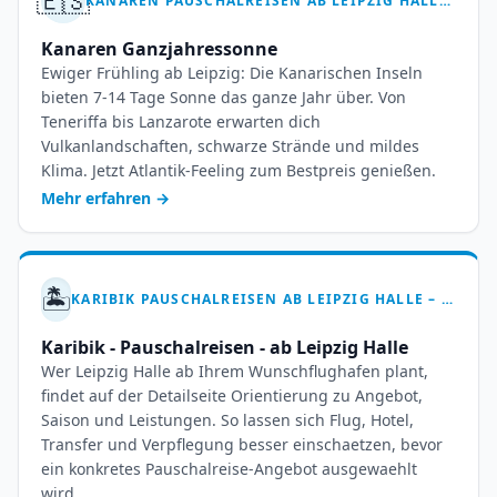
🇪🇸
KANAREN PAUSCHALREISEN AB LEIPZIG HALLE – IHR INSELTRAUM WARTET
Kanaren Ganzjahressonne
Ewiger Frühling ab Leipzig: Die Kanarischen Inseln
bieten 7-14 Tage Sonne das ganze Jahr über. Von
Teneriffa bis Lanzarote erwarten dich
Vulkanlandschaften, schwarze Strände und mildes
Klima. Jetzt Atlantik-Feeling zum Bestpreis genießen.
Mehr erfahren
→
🏝️
KARIBIK PAUSCHALREISEN AB LEIPZIG HALLE – 7-14 TAGE TRAUMURLAUB
Karibik - Pauschalreisen - ab Leipzig Halle
Wer Leipzig Halle ab Ihrem Wunschflughafen plant,
findet auf der Detailseite Orientierung zu Angebot,
Saison und Leistungen. So lassen sich Flug, Hotel,
Transfer und Verpflegung besser einschaetzen, bevor
ein konkretes Pauschalreise-Angebot ausgewaehlt
wird.